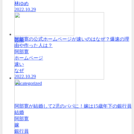
林ゆめ
2022.10.29
阿部寛の公式ホームページが速いのはなぜ？爆速の理
芸能
由や作った人は？
阿部寛
ホームページ
速い
なぜ
2022.10.29
Uncategorized
阿部寛が結婚して2児のパパに！嫁は15歳年下の銀行員
結婚
阿部寛
嫁
銀行員