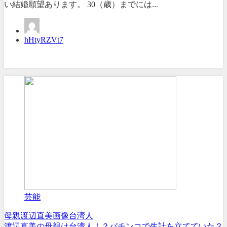
い結婚願望あります。 30（歳）までには...
hHtyRZVt7
芸能
母親
渡辺直美
画像
台湾人
渡辺直美の母親は台湾人！？パチンコで生計を立てていた？