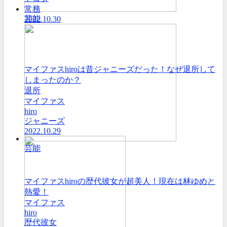
常務
芸能
2022.10.30
マイファスhiroは昔ジャニーズだった！なぜ退所して
しまったのか？
退所
マイファス
hiro
ジャニーズ
2022.10.29
芸能
マイファスhiroの歴代彼女が超美人！現在は林ゆめと
熱愛！
マイファス
hiro
歴代彼女