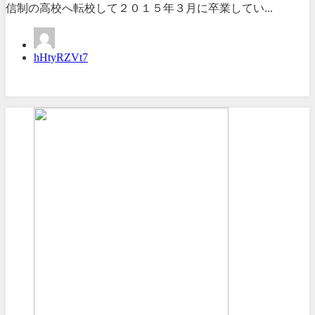
信制の高校へ転校して２０１５年３月に卒業してい...
hHtyRZVt7