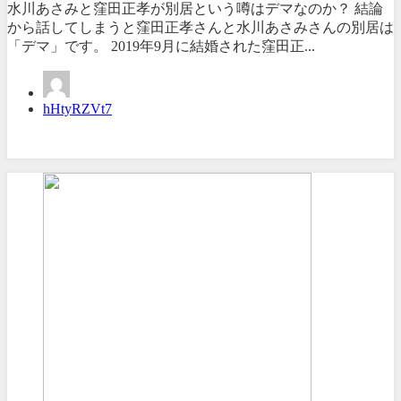
水川あさみと窪田正孝が別居という噂はデマなのか？ 結論
から話してしまうと窪田正孝さんと水川あさみさんの別居は
「デマ」です。 2019年9月に結婚された窪田正...
hHtyRZVt7