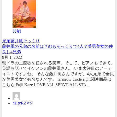
芸能
兄弟
藤井風
そっくり
藤井風の兄弟の名前は？顔もそっくりで4人？美男美女の仲
良し4兄弟
9月 1, 2022
朝ドラの主題歌を任される美声。そして、ピアノもできて、
英語も話せてイケメンの藤井風さん。 いま大注目のアーテ
ィストですよね。 そんな藤井風さんですが、4人兄弟で全員
が美男美女で有名なんです。 fa-arrow-circle-right関連商品は
こちら Fujii Kaze LOVE ALL SERVE ALL STA...
hHtyRZVt7