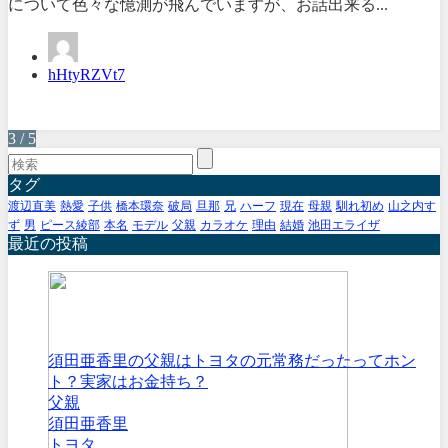
について色々な憶測が飛んでいますが、お話出来る...
hHtyRZVt7
3 / 5
タグ
渡辺直美
熱愛
子供
橋本環奈
破局
旦那
兄
ハーフ
現在
母親
馴れ初め
山之内す
ず
男
ピース綾部
本名
モデル
父親
カラオケ
理由
結婚
池田エライザ
最近の投稿
須田亜香里の父親はトヨタの元常務だったってホン
ト？実家はお金持ち？
父親
須田亜香里
トヨタ