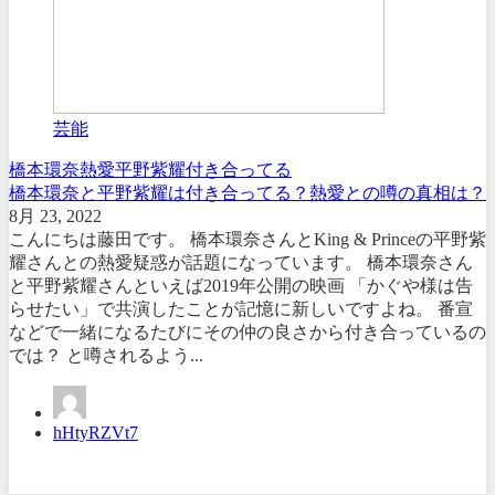
芸能
橋本環奈
熱愛
平野紫耀
付き合ってる
橋本環奈と平野紫耀は付き合ってる？熱愛との噂の真相は？
8月 23, 2022
こんにちは藤田です。 橋本環奈さんとKing & Princeの平野紫
耀さんとの熱愛疑惑が話題になっています。 橋本環奈さん
と平野紫耀さんといえば2019年公開の映画 「かぐや様は告
らせたい」で共演したことが記憶に新しいですよね。 番宣
などで一緒になるたびにその仲の良さから付き合っているの
では？ と噂されるよう...
hHtyRZVt7