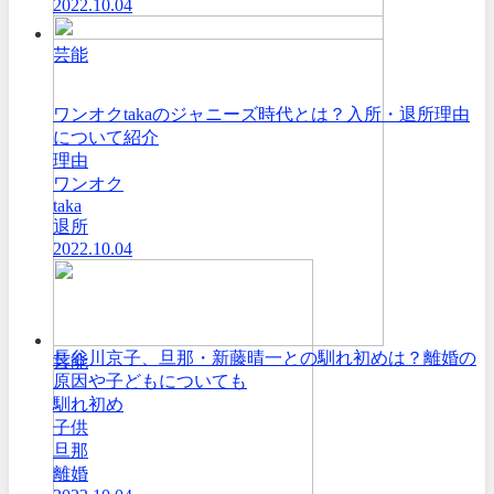
2022.10.04
芸能
ワンオクtakaのジャニーズ時代とは？入所・退所理由
について紹介
理由
ワンオク
taka
退所
2022.10.04
長谷川京子、旦那・新藤晴一との馴れ初めは？離婚の
芸能
原因や子どもについても
馴れ初め
子供
旦那
離婚