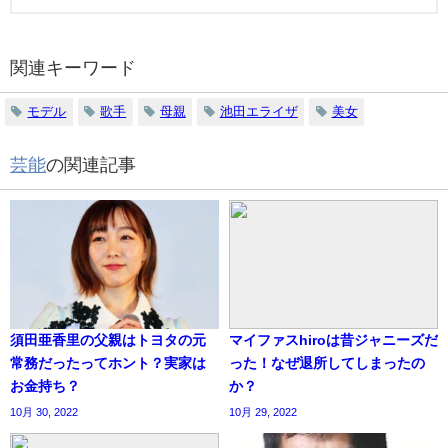
関連キーワード
モデル
歌手
母親
池田エライザ
美女
芸能
の関連記事
須田亜香里の父親はトヨタの元
マイファスhiroは昔ジャニーズだ
常務だったってホント？実家は
った！なぜ退所してしまったの
お金持ち？
か？
10月 30, 2022
10月 29, 2022