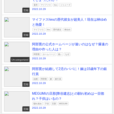
退所
マイファス
hiro
ジャニーズ
2022.10.29
芸能
マイファスhiroの歴代彼女が超美人！現在は林ゆめ
と熱愛！
マイファス
hiro
歴代彼女
林ゆめ
2022.10.29
芸能
阿部寛の公式ホームページが速いのはなぜ？爆速の
理由や作った人は？
阿部寛
ホームページ
速い
なぜ
2022.10.29
Uncategorized
阿部寛が結婚して2児のパパに！嫁は15歳年下の銀
行員
結婚
阿部寛
嫁
銀行員
2022.10.29
芸能
MEGUMIの旦那(降谷建志)との馴れ初めは一目惚
れ？子供はいるの？
馴れ初め
子供
旦那
MEGUMI
2022.10.29
芸能