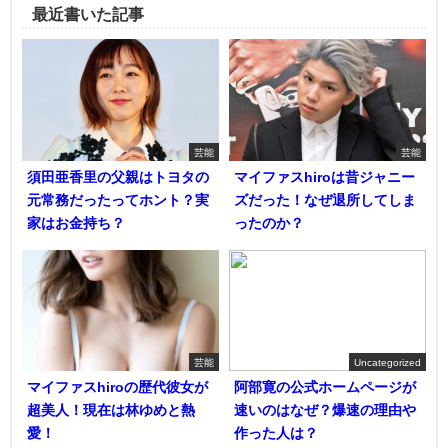
最近書いた記事
芸能
芸能
須田亜香里の父親はトヨタの
マイファスhiroは昔ジャニー
元常務だったってホント？実
ズだった！なぜ退所してしま
家はお金持ち？
ったのか？
芸能
Uncategorized
マイファスhiroの歴代彼女が
阿部寛の公式ホームページが
超美人！現在は林ゆめと熱
速いのはなぜ？爆速の理由や
愛！
作った人は？