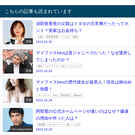
こちらの記事も読まれています
須田亜香里の父親はトヨタの元常務だったってホ
ント？実家はお金持ち？
父親
須田亜香里
トヨタ
常務
芸能
2022.10.30
マイファスhiroは昔ジャニーズだった！なぜ退所し
てしまったのか？
退所
マイファス
hiro
ジャニーズ
芸能
2022.10.29
マイファスhiroの歴代彼女が超美人！現在は林ゆめ
と熱愛！
マイファス
hiro
歴代彼女
林ゆめ
芸能
2022.10.29
阿部寛の公式ホームページが速いのはなぜ？爆速
の理由や作った人は？
阿部寛
ホームページ
速い
なぜ
Uncategorized
2022.10.29