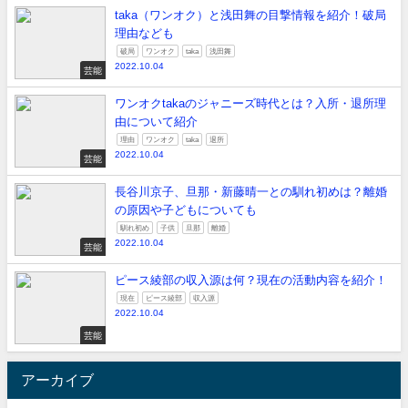
taka（ワンオク）と浅田舞の目撃情報を紹介！破局
理由なども
破局
ワンオク
taka
浅田舞
2022.10.04
芸能
ワンオクtakaのジャニーズ時代とは？入所・退所理
由について紹介
理由
ワンオク
taka
退所
2022.10.04
芸能
長谷川京子、旦那・新藤晴一との馴れ初めは？離婚
の原因や子どもについても
馴れ初め
子供
旦那
離婚
2022.10.04
芸能
ピース綾部の収入源は何？現在の活動内容を紹介！
現在
ピース綾部
収入源
2022.10.04
芸能
アーカイブ