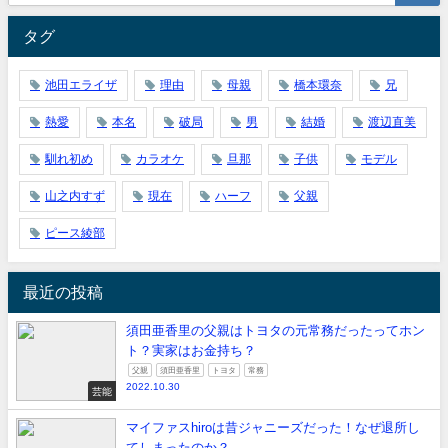
タグ
池田エライザ
理由
母親
橋本環奈
兄
熱愛
本名
破局
男
結婚
渡辺直美
馴れ初め
カラオケ
旦那
子供
モデル
山之内すず
現在
ハーフ
父親
ピース綾部
最近の投稿
須田亜香里の父親はトヨタの元常務だったってホン
ト？実家はお金持ち？
父親
須田亜香里
トヨタ
常務
2022.10.30
芸能
マイファスhiroは昔ジャニーズだった！なぜ退所し
てしまったのか？