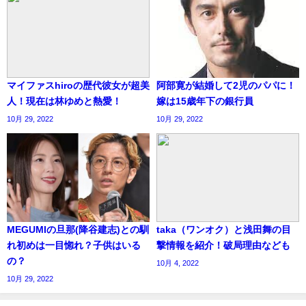
マイファスhiroの歴代彼女が超美
阿部寛が結婚して2児のパパに！
人！現在は林ゆめと熱愛！
嫁は15歳年下の銀行員
10月 29, 2022
10月 29, 2022
MEGUMIの旦那(降谷建志)との馴
taka（ワンオク）と浅田舞の目
れ初めは一目惚れ？子供はいる
撃情報を紹介！破局理由なども
の？
10月 4, 2022
10月 29, 2022