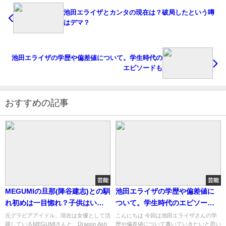
池田エライザとカンタの現在は？破局したという噂
はデマ？
池田エライザの学歴や偏差値について。学生時代の
エピソードも
おすすめの記事
芸能
芸能
MEGUMIの旦那(降谷建志)との馴
池田エライザの学歴や偏差値に
れ初めは一目惚れ？子供はいる
ついて。学生時代のエピソード
の？
も
元グラビアアイドル、現在は女優として活
こんにちは 今回は池田エライザさんの学
躍しているMEGUMIさんと、Dragon Ash
歴や偏差値について書いていきたいと思い