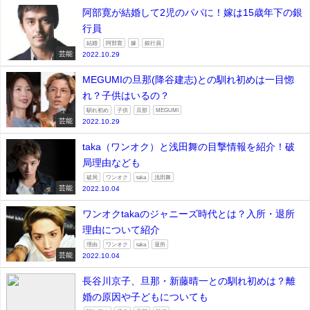
阿部寛が結婚して2児のパパに！嫁は15歳年下の銀
行員
結婚
阿部寛
嫁
銀行員
芸能
2022.10.29
MEGUMIの旦那(降谷建志)との馴れ初めは一目惚
れ？子供はいるの？
馴れ初め
子供
旦那
MEGUMI
芸能
2022.10.29
taka（ワンオク）と浅田舞の目撃情報を紹介！破
局理由なども
破局
ワンオク
taka
浅田舞
芸能
2022.10.04
ワンオクtakaのジャニーズ時代とは？入所・退所
理由について紹介
理由
ワンオク
taka
退所
芸能
2022.10.04
長谷川京子、旦那・新藤晴一との馴れ初めは？離
婚の原因や子どもについても