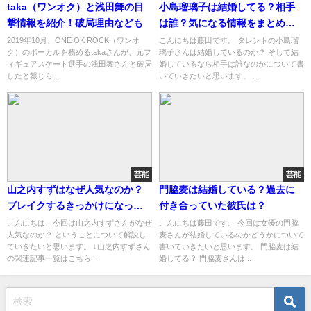
taka（ワンオク）と浅田舞の目
小島瑠璃子は結婚してる？相手
撃情報を紹介！破局理由なども
は誰？気になる情報をまとめて
みました。
2019年10月、ONE OK ROCK（ワンオ
こんにちは藤田です。 タレントの小島瑠
ク）のボーカルを務めるtakaさんが、元フ
璃子さんは結婚しているのか？ そして結
ィギュアスケート選手の浅田舞さんと破局
婚しているなら相手は誰なのかについて書
したと報じら...
いていきたいと思います。 ...
芸能
芸能
山之内すずはなぜ人気なのか？
門脇麦は結婚している？過去に
ブレイクするきっかけになった
付き合っていた彼氏は？
のは？
こんにちは、今回は山之内すずさんがなぜ
こんにちは藤田です。 今回は女優の門脇
人気なのか？ ということについて解説し
麦さんが結婚しているのかどうかについて
ていきたいと思います。 ↓山之内すずさん
書いていきたいと思います。 門脇麦は結
の関連記事一覧はこちら...
婚してる？ 門脇麦さんは...