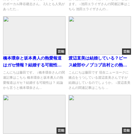
のボーカル降谷建志さん。 2人とも人気が
ます。 ↓池田エライザさんの関連記事はこ
あったた...
ちら 池田エライザさんの...
芸能
芸能
橋本環奈と坂本勇人の熱愛報道
渡辺直美は結婚している？ピー
はガセ情報？結婚する可能性
ス綾部やノブコブ吉村との熱愛
は？
疑惑の真相は？
こんにちは藤田です。 ↓橋本環奈さんの関
こんにちは藤田です 現在ニューヨークに
連記事はこちら 橋本環奈と坂本勇人の熱
拠点をうつしている渡辺直美さんですが
愛報道はガセ？結婚する可能性は？ 結論
結婚はしているのでしょうか。 ↓渡辺直美
から言うと橋本環奈さん...
さんの関連記事はこちら ...
芸能
芸能