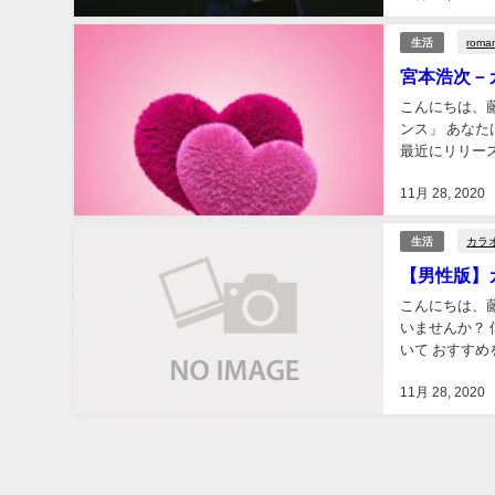
roma
生活
宮本浩次－
こんにちは、藤
ンス」 あな
最近にリリー
27歳なんです
11月 28, 2020
カラ
生活
【男性版】
こんにちは、
いませんか？
いて おすす
ラオケに行った
11月 28, 2020