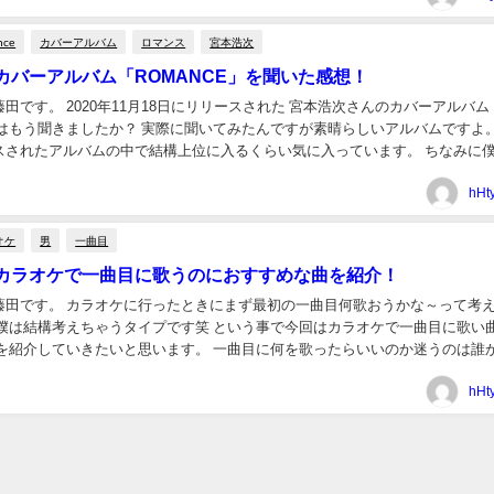
nce
カバーアルバム
ロマンス
宮本浩次
カバーアルバム「ROMANCE」を聞いた感想！
田です。 2020年11月18日にリリースされた 宮本浩次さんのカバーアルバ
たはもう聞きましたか？ 実際に聞いてみたんですが素晴らしいアルバムですよ。
スされたアルバムの中で結構上位に入るくらい気に入っています。 ちなみに
けど 邦楽オタクで結構古いの...
hHt
オケ
男
一曲目
カラオケで一曲目に歌うのにおすすめな曲を紹介！
藤田です。 カラオケに行ったときにまず最初の一曲目何歌おうかな～って考
 僕は結構考えちゃうタイプです笑 という事で今回はカラオケで一曲目に歌い
めを紹介していきたいと思います。 一曲目に何を歌ったらいいのか迷うのは誰
ときだけ 一曲目に何を歌ったらいいのか...
hHt