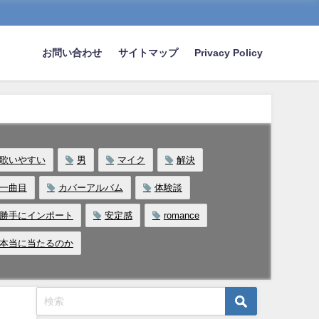
お問い合わせ
サイトマップ
Privacy Policy
歌いやすい
男
マイク
解決
一曲目
カバーアルバム
体験談
勝手にインポート
安定感
romance
本当に当たるのか