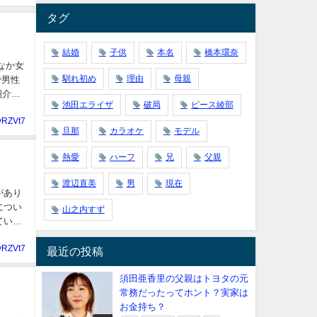
タグ
結婚
子供
本名
橋本環奈
なか女
馴れ初め
理由
母親
で男性
紹介で
池田エライザ
破局
ピース綾部
yRZVt7
旦那
カラオケ
モデル
熱愛
ハーフ
兄
父親
渡辺直美
男
現在
があり
につい
山之内すず
ていて
yRZVt7
最近の投稿
須田亜香里の父親はトヨタの元
常務だったってホント？実家は
お金持ち？