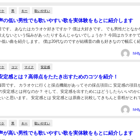
オケ
男
キー
歌いやすい
声の低い男性でも歌いやすい歌を実体験をもとに紹介します
田です。 あなたはカラオケ好きですか？ 僕は大好きです。 でも男性だとなか
歌えないという悩みがあったりするんじゃないでしょうか？ 今回はカラオケ
い低い曲を紹介します。 僕は20代なのですが結構昔の曲も好きなので幅広く
。 ちなみに僕は逆に声が高いみたいで...
hHt
オケ
コツ
マイク
安定感
安定感とは？高得点をたたき出すためのコツを紹介！
藤田です。 カラオケに行くと採点機能があってその採点項目に 安定感の項目
この安定感とは何なのか？ そして、安定感を出すためにはどうしたらいいのか
たいと思います。 安定感とは 安定感とは原曲と比較してきちんと音程がとれ
外れている箇所がないかだと僕は思っています。 ...
hHt
オケ
男
キー
歌いやすい
声が高い男性でも歌いやすい歌を実体験をもとに紹介します