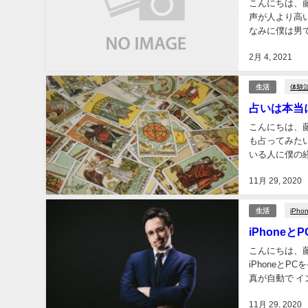
こんにちは、
声が人より高
なみに僕は男
う曲を ピック
2月 4, 2021
体験
生活
占いは本当
こんにちは、
も占ってみた
いる人に僕の経
師さんに占って
11月 29, 2020
iPho
生活
iPhon
こんにちは、藤
iPhoneとP
真が自動で イ
ンポートされて
11月 29, 2020