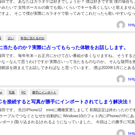
藤田です。 あなたはカラオケは好きでしょうか？ 僕は好きです笑 僕の場合ち
いみたいで 女性ボーカルの曲でも低いくらいでキーを高くしないと歌えません
ですよ。 そこで僕が実際にカラオケで歌ってみてこれだったら歌いやすいな
アップしてみたので参考にしてみてくだ...
hHt
談
占い
本当に当たるのか
に当たるのか？実際に占ってもらった体験をお話しします。
藤田です。 毎年年末～お正月にかけて占い番組が多くなりますね。 そうする
いな～なんて思うわけですが 実際占いって当たるものなのか。 そんな疑問を
験談を踏まえてお話しできればな と思っています。 僕は2020年1月にとあ
もらっていて その時感じたことを...
hHt
ne
写真
PC
勝手にインポート
eとPCを接続すると写真が勝手にインポートされてしまう解決法！
田です。 先日iPhone12 miniに機種変更しまして 初期設定は終わったので
Cをケーブルでつなぐとなぜか自動的に Windows10のフォト内にiPhoneの中に
ンポート(取り込まれる)されるようになっていました。 今回はこの勝手に写
しま...
hHt