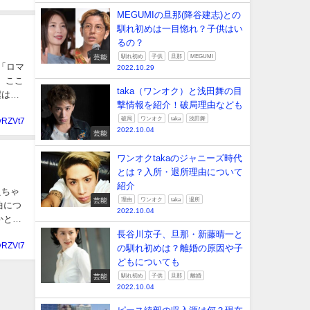
MEGUMIの旦那(降谷建志)との
馴れ初めは一目惚れ？子供はい
るの？
芸能
馴れ初め
子供
旦那
MEGUMI
ム「ロマ
2022.10.29
 ここ
taka（ワンオク）と浅田舞の目
僕は今
撃情報を紹介！破局理由なども
破局
ワンオク
taka
浅田舞
yRZVt7
2022.10.04
芸能
ワンオクtakaのジャニーズ時代
とは？入所・退所理由について
紹介
えちゃ
芸能
理由
ワンオク
taka
退所
曲につ
2022.10.04
かとカ
長谷川京子、旦那・新藤晴一と
yRZVt7
の馴れ初めは？離婚の原因や子
どもについても
芸能
馴れ初め
子供
旦那
離婚
2022.10.04