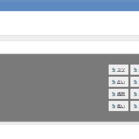
コツ
占い
感想
低い