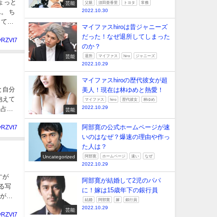
ょっと
芸能
父親
須田亜香里
トヨタ
常務
2022.10.30
。 ち
ってい
マイファスhiroは昔ジャニーズ
だった！なぜ退所してしまった
yRZVt7
のか？
芸能
退所
マイファス
hiro
ジャニーズ
2022.10.29
マイファスhiroの歴代彼女が超
と自分
美人！現在は林ゆめと熱愛！
抱えて
マイファス
hiro
歴代彼女
林ゆめ
2022.10.29
る占い
芸能
阿部寛の公式ホームページが速
yRZVt7
いのはなぜ？爆速の理由や作っ
た人は？
Uncategorized
阿部寛
ホームページ
速い
なぜ
2022.10.29
すが
阿部寛が結婚して2児のパパ
ある写
に！嫁は15歳年下の銀行員
真がイ
結婚
阿部寛
嫁
銀行員
2022.10.29
芸能
yRZVt7