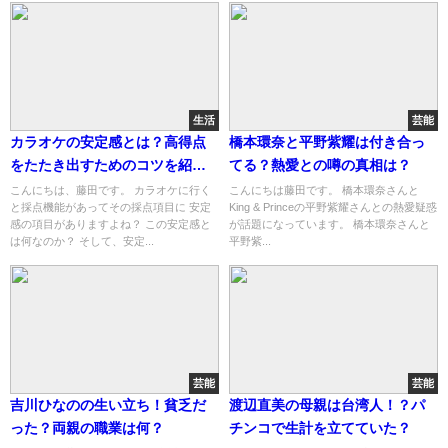
生活
芸能
カラオケの安定感とは？高得点
橋本環奈と平野紫耀は付き合っ
をたたき出すためのコツを紹
てる？熱愛との噂の真相は？
介！
こんにちは、藤田です。 カラオケに行く
こんにちは藤田です。 橋本環奈さんと
と採点機能があってその採点項目に 安定
King & Princeの平野紫耀さんとの熱愛疑惑
感の項目がありますよね？ この安定感と
が話題になっています。 橋本環奈さんと
は何なのか？ そして、安定...
平野紫...
芸能
芸能
吉川ひなのの生い立ち！貧乏だ
渡辺直美の母親は台湾人！？パ
った？両親の職業は何？
チンコで生計を立てていた？