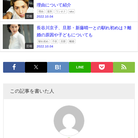
理由について紹介
理由
退所
ワンオク
taka
芸能
2022.10.04
長谷川京子、旦那・新藤晴一との馴れ初めは？離
婚の原因や子どもについても
馴れ初め
子供
旦那
離婚
芸能
2022.10.04
LINE
この記事を書いた人