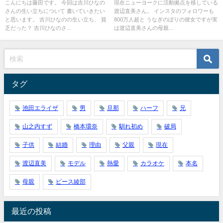
こんにちは藤田です。 今回は吉川ひなの
現在ニューヨークに活動拠点を移している
さんの生い立ちについて 書いていきたい
渡辺直美さん。 インスタのフォロワーも
と思います。 吉川ひなのの生い立ち、 貧
800万人超と うなぎのぼりの彼女ですが実
乏だった？ 吉川ひなのさ...
は渡辺直美さんの母親...
タグ
池田エライザ
男
旦那
ハーフ
兄
山之内すず
橋本環奈
馴れ初め
破局
子供
結婚
理由
父親
現在
渡辺直美
モデル
熱愛
カラオケ
本名
母親
ピース綾部
最近の投稿