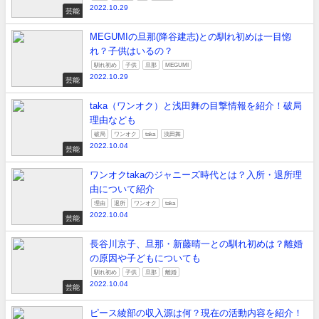
2022.10.29
芸能
MEGUMIの旦那(降谷建志)との馴れ初めは一目惚
れ？子供はいるの？
馴れ初め
子供
旦那
MEGUMI
2022.10.29
芸能
taka（ワンオク）と浅田舞の目撃情報を紹介！破局
理由なども
破局
ワンオク
taka
浅田舞
2022.10.04
芸能
ワンオクtakaのジャニーズ時代とは？入所・退所理
由について紹介
理由
退所
ワンオク
taka
2022.10.04
芸能
長谷川京子、旦那・新藤晴一との馴れ初めは？離婚
の原因や子どもについても
馴れ初め
子供
旦那
離婚
2022.10.04
芸能
ピース綾部の収入源は何？現在の活動内容を紹介！