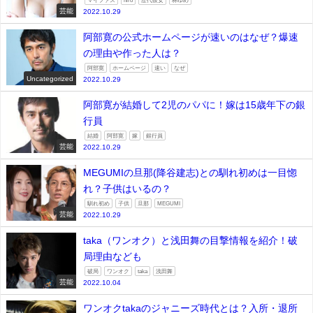
マイファス
hiro
歴代彼女
林ゆめ
芸能
2022.10.29
阿部寛の公式ホームページが速いのはなぜ？爆速
の理由や作った人は？
阿部寛
ホームページ
速い
なぜ
Uncategorized
2022.10.29
阿部寛が結婚して2児のパパに！嫁は15歳年下の銀
行員
結婚
阿部寛
嫁
銀行員
芸能
2022.10.29
MEGUMIの旦那(降谷建志)との馴れ初めは一目惚
れ？子供はいるの？
馴れ初め
子供
旦那
MEGUMI
芸能
2022.10.29
taka（ワンオク）と浅田舞の目撃情報を紹介！破
局理由なども
破局
ワンオク
taka
浅田舞
芸能
2022.10.04
ワンオクtakaのジャニーズ時代とは？入所・退所