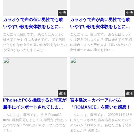
生活
生活
カラオケで声の低い男性でも歌
カラオケで声が高い男性でも歌
いやすい歌を実体験をもとに紹
いやすい歌を実体験をもとに紹
介します
介します
こんにちは藤田です。 あなたはカラオケ
こんにちは、藤田です。 あなたはカラオ
好きですか？ 僕は大好きです。 でも男性
ケは好きでしょうか？ 僕は好きです笑 僕
だとなかなか女性の高い曲が歌えないとい
の場合ちょっと声が人より高いみたいで
う悩みがあったりするんじ...
女性ボーカルの曲でも低い...
生活
生活
iPhoneとPCを接続すると写真が
宮本浩次－カバーアルバム
勝手にインポートされてしまう
「ROMANCE」を聞いた感想！
解決法！
こんにちは、藤田です。 先日iPhone12
こんにちは、藤田です。 2020年11月18日
miniに機種変更しまして 初期設定は終わっ
にリリースされた 宮本浩次さんのカバー
たのですが iPhoneとPCをケーブルでつな
アルバム「ロマンス」 あなたはもう聞き
ぐと...
ましたか？ 実際に...