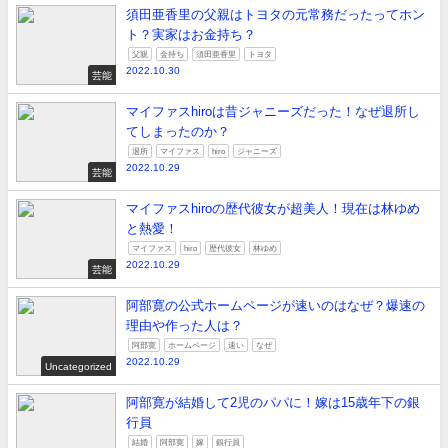
須田亜香里の父親はトヨタの元常務だったってホン
ト？実家はお金持ち？
父親
金持ち
須田亜香里
トヨタ
2022.10.30
芸能
マイファスhiroは昔ジャニーズだった！なぜ退所し
てしまったのか？
退所
マイファス
hiro
ジャニーズ
2022.10.29
芸能
マイファスhiroの歴代彼女が超美人！現在は林ゆめ
と熱愛！
マイファス
hiro
歴代彼女
林ゆめ
2022.10.29
芸能
阿部寛の公式ホームページが速いのはなぜ？爆速の
理由や作った人は？
阿部寛
ホームページ
速い
なぜ
2022.10.29
Uncategorized
阿部寛が結婚して2児のパパに！嫁は15歳年下の銀
行員
結婚
阿部寛
嫁
銀行員