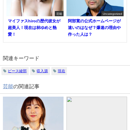
芸能
Uncategorized
マイファスhiroの歴代彼女が
阿部寛の公式ホームページが
超美人！現在は林ゆめと熱
速いのはなぜ？爆速の理由や
愛！
作った人は？
関連キーワード
ピース綾部
収入源
現在
芸能
の関連記事