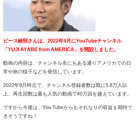
ピース綾部さんは、2022年4月にYouTubeチャンネル
「YUJI AYABE from AMERICA」を開設しました。
動画の内容は、チャンネル名にもある通りアメリカでの日
常や旅の様子などを発信しています。
2022
年
9
月時点で、チャンネル登録者数は既に
5.8
万人以
上、再生回数は最も人気の動画で
40
万回を越えています。
ですから今後は、
You Tube
からもそれなりの収益を期待で
きそうですね！