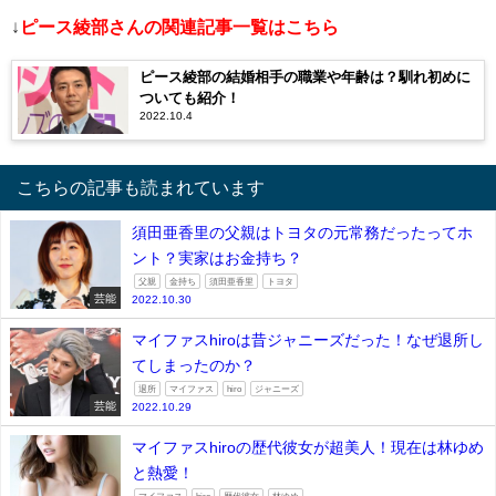
↓
ピース綾部さんの関連記事一覧はこちら
ピース綾部の結婚相手の職業や年齢は？馴れ初めに
ついても紹介！
2022.10.4
こちらの記事も読まれています
須田亜香里の父親はトヨタの元常務だったってホ
ント？実家はお金持ち？
父親
金持ち
須田亜香里
トヨタ
芸能
2022.10.30
マイファスhiroは昔ジャニーズだった！なぜ退所し
てしまったのか？
退所
マイファス
hiro
ジャニーズ
芸能
2022.10.29
マイファスhiroの歴代彼女が超美人！現在は林ゆめ
と熱愛！