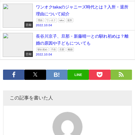
ワンオクtakaのジャニーズ時代とは？入所・退所
理由について紹介
理由
ワンオク
taka
退所
芸能
2022.10.04
長谷川京子、旦那・新藤晴一との馴れ初めは？離
婚の原因や子どもについても
馴れ初め
子供
旦那
離婚
芸能
2022.10.04
LINE
この記事を書いた人