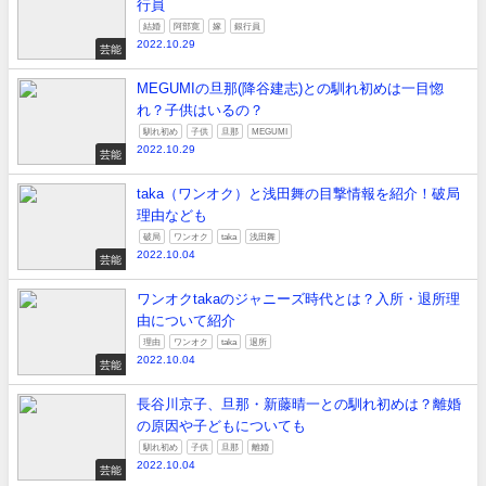
行員
結婚
阿部寛
嫁
銀行員
2022.10.29
芸能
MEGUMIの旦那(降谷建志)との馴れ初めは一目惚
れ？子供はいるの？
馴れ初め
子供
旦那
MEGUMI
2022.10.29
芸能
taka（ワンオク）と浅田舞の目撃情報を紹介！破局
理由なども
破局
ワンオク
taka
浅田舞
2022.10.04
芸能
ワンオクtakaのジャニーズ時代とは？入所・退所理
由について紹介
理由
ワンオク
taka
退所
2022.10.04
芸能
長谷川京子、旦那・新藤晴一との馴れ初めは？離婚
の原因や子どもについても
馴れ初め
子供
旦那
離婚
2022.10.04
芸能