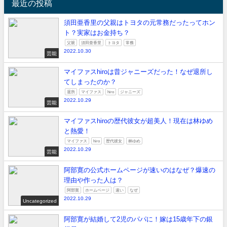
最近の投稿
須田亜香里の父親はトヨタの元常務だったってホン
ト？実家はお金持ち？
父親
須田亜香里
トヨタ
常務
2022.10.30
芸能
マイファスhiroは昔ジャニーズだった！なぜ退所し
てしまったのか？
退所
マイファス
hiro
ジャニーズ
2022.10.29
芸能
マイファスhiroの歴代彼女が超美人！現在は林ゆめ
と熱愛！
マイファス
hiro
歴代彼女
林ゆめ
2022.10.29
芸能
阿部寛の公式ホームページが速いのはなぜ？爆速の
理由や作った人は？
阿部寛
ホームページ
速い
なぜ
2022.10.29
Uncategorized
阿部寛が結婚して2児のパパに！嫁は15歳年下の銀