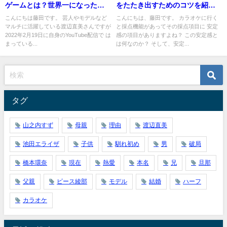
ゲームとは？世界一になった実
をたたき出すためのコツを紹
力は？
介！
こんにちは藤田です。 芸人やモデルなど
こんにちは、藤田です。 カラオケに行く
マルチに活躍している渡辺直美さんですが
と採点機能があってその採点項目に 安定
2022年2月19日に自身のYouTube配信で は
感の項目がありますよね？ この安定感と
まっている...
は何なのか？ そして、安定...
タグ
山之内すず
母親
理由
渡辺直美
池田エライザ
子供
馴れ初め
男
破局
橋本環奈
現在
熱愛
本名
兄
旦那
父親
ピース綾部
モデル
結婚
ハーフ
カラオケ