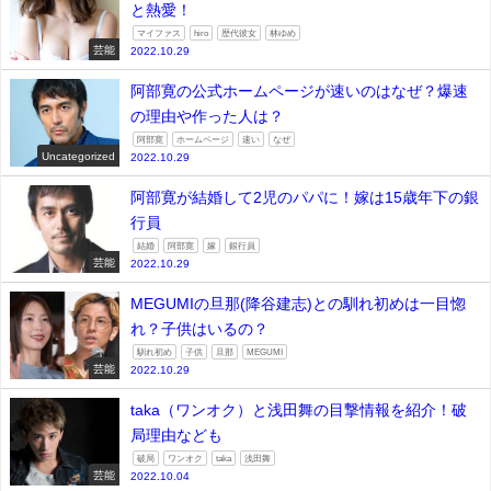
と熱愛！
マイファス
hiro
歴代彼女
林ゆめ
芸能
2022.10.29
阿部寛の公式ホームページが速いのはなぜ？爆速
の理由や作った人は？
阿部寛
ホームページ
速い
なぜ
Uncategorized
2022.10.29
阿部寛が結婚して2児のパパに！嫁は15歳年下の銀
行員
結婚
阿部寛
嫁
銀行員
芸能
2022.10.29
MEGUMIの旦那(降谷建志)との馴れ初めは一目惚
れ？子供はいるの？
馴れ初め
子供
旦那
MEGUMI
芸能
2022.10.29
taka（ワンオク）と浅田舞の目撃情報を紹介！破
局理由なども
破局
ワンオク
taka
浅田舞
芸能
2022.10.04