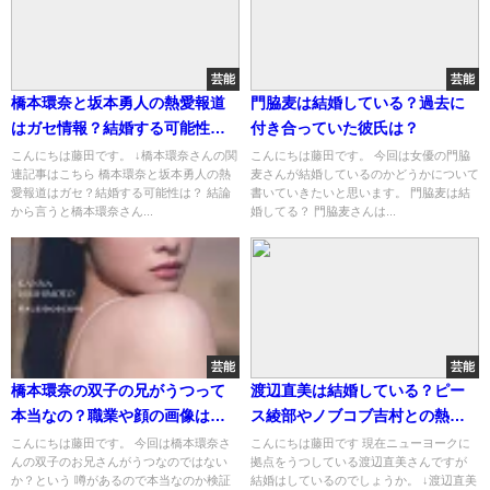
芸能
芸能
橋本環奈と坂本勇人の熱愛報道
門脇麦は結婚している？過去に
はガセ情報？結婚する可能性
付き合っていた彼氏は？
は？
こんにちは藤田です。 ↓橋本環奈さんの関
こんにちは藤田です。 今回は女優の門脇
連記事はこちら 橋本環奈と坂本勇人の熱
麦さんが結婚しているのかどうかについて
愛報道はガセ？結婚する可能性は？ 結論
書いていきたいと思います。 門脇麦は結
から言うと橋本環奈さん...
婚してる？ 門脇麦さんは...
芸能
芸能
橋本環奈の双子の兄がうつって
渡辺直美は結婚している？ピー
本当なの？職業や顔の画像はあ
ス綾部やノブコブ吉村との熱愛
る？
疑惑の真相は？
こんにちは藤田です。 今回は橋本環奈さ
こんにちは藤田です 現在ニューヨークに
んの双子のお兄さんがうつなのではない
拠点をうつしている渡辺直美さんですが
か？という 噂があるので本当なのか検証
結婚はしているのでしょうか。 ↓渡辺直美