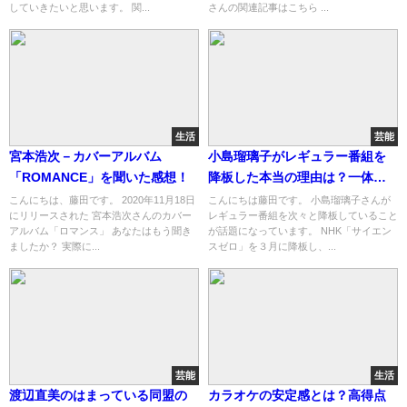
していきたいと思います。 関...
さんの関連記事はこちら ...
生活
芸能
宮本浩次－カバーアルバム
小島瑠璃子がレギュラー番組を
「ROMANCE」を聞いた感想！
降板した本当の理由は？一体何
をした？
こんにちは、藤田です。 2020年11月18日
こんにちは藤田です。 小島瑠璃子さんが
にリリースされた 宮本浩次さんのカバー
レギュラー番組を次々と降板していること
アルバム「ロマンス」 あなたはもう聞き
が話題になっています。 NHK「サイエン
ましたか？ 実際に...
スゼロ」を３月に降板し、...
芸能
生活
渡辺直美のはまっている同盟の
カラオケの安定感とは？高得点