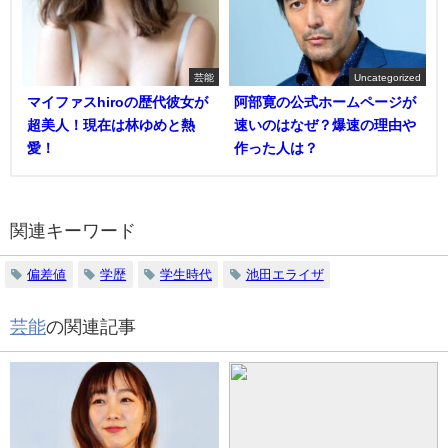
芸能
Uncategorized
マイファスhiroの歴代彼女が
阿部寛の公式ホームページが
超美人！現在は林ゆめと熱
速いのはなぜ？爆速の理由や
愛！
作った人は？
関連キーワード
偏差値
学歴
学生時代
池田エライザ
芸能
の関連記事