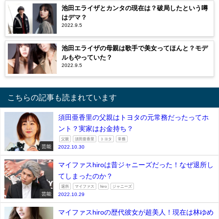
池田エライザとカンタの現在は？破局したという噂
はデマ？
2022.9.5
池田エライザの母親は歌手で美女ってほんと？モデ
ルもやっていた？
2022.9.5
こちらの記事も読まれています
須田亜香里の父親はトヨタの元常務だったってホ
ント？実家はお金持ち？
父親
須田亜香里
トヨタ
常務
芸能
2022.10.30
マイファスhiroは昔ジャニーズだった！なぜ退所し
てしまったのか？
退所
マイファス
hiro
ジャニーズ
芸能
2022.10.29
マイファスhiroの歴代彼女が超美人！現在は林ゆめ