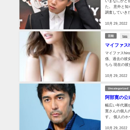
いまなにかと世
た。 意外と知られていない過去なので、今回はhiroさんのジャニーズ時代となぜ退所したのかを
調査していきた
ーズ時代 マイフ
10月 29, 2022
hiro
芸能
マイファス
マイファスh
係、過去の彼女
ちら 現在の彼
ていきましょう。
10月 29, 2022
Uncategorized
阿部寛の公
幅広い年代層から愛さ
寛さんの個人
す。 個人のホームページが速いだけで話題になるなんて、とても珍しすぎることですね。 ホーム
ページが速いだ
10月 29, 2022