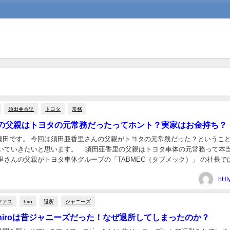
須田亜香里
トヨタ
常務
の父親はトヨタの元常務だったってホント？実家はお金持ち？
藤田です。 今回は須田亜香里さんの父親がトヨタの元常務だった？というこ
書いていきたいと思います。 須田亜香里の父親はトヨタ車体の元常務って本
里さんの父親がトヨタ車体グループの「TABMEC（タブメック）」 の社長で
出ています。 まぁ疑惑というか...
hHt
ファス
hiro
退所
ジャニーズ
hiroは昔ジャニーズだった！なぜ退所してしまったのか？