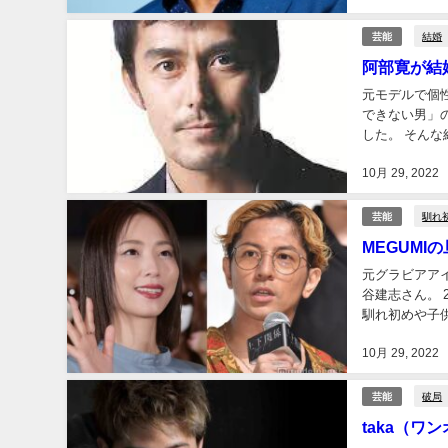
結婚
芸能
阿部寛が結
元モデルで個性派俳優
できない男」
した。 そんな結婚しないイメージだった阿部寛さんの結婚やお嫁さん、お子さんの情報について
10月 29, 2022
馴れ
芸能
MEGUM
元グラビアアイ
谷建志さん。 2人とも人気があったため、結婚の発表に驚いた方も多いと思います。 そんな2人の
馴れ初めや子供ついて調査していき
MEGUMIさん
10月 29, 2022
破局
芸能
taka（