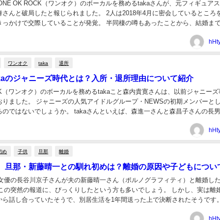
月、ONE OK ROCK（ワンオク）のボーカルを務めるtakaさんが、元フィギュア
さんと破局したと報じられました。 2人は2018年4月に密会しているところ
きっかけで交際していることが発覚。 半同棲の噂もあったことから、結婚ま
いた人も多かったでし...
hHt
ワンオク
taka
退所
akaのジャニーズ時代とは？入所・退所理由について紹介
ROCK（ワンオク）のボーカルを務めるtakaこと森内貴寛さんは、以前ジャニー
おりました。 ジャニーズの人気アイドルグループ・NEWSの初期メンバーと
のではないでしょうか。 takaさんといえば、森進一さんと森昌子さんの長
。 そんなtakaさんが...
hHt
初め
子供
旦那
離婚
、旦那・新藤晴一との馴れ初めは？離婚の原因や子どもについ
月、女優の長谷川京子さんが夫の新藤晴一さん（ポルノグラフィティ）と離婚し
 この突然の報道に、びっくりしたという方も多いでしょう。 しかし、実は離
から話し合っていたそうで、別居生活を1年間送った上で決断されたそうです。
離婚が決まった2人ですが、そもそも...
hHt