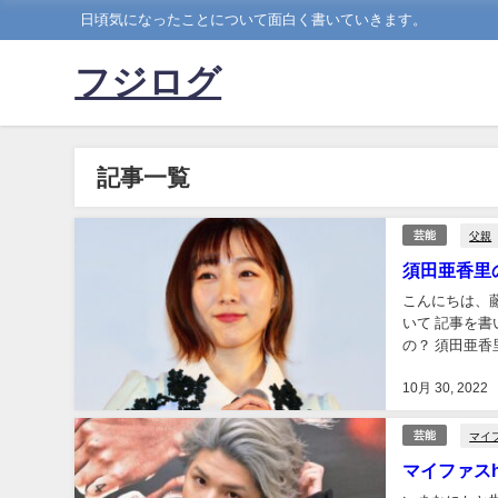
日頃気になったことについて面白く書いていきます。
フジログ
記事一覧
父親
芸能
須田亜香里
こんにちは、
いて 記事を
の？ 須田亜香
かという疑惑が
10月 30, 2022
マイ
芸能
マイファス