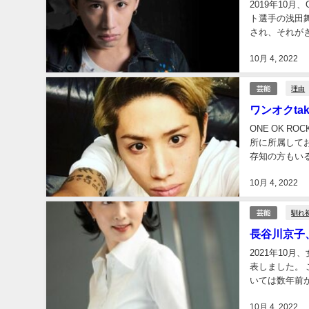
2019年10
ト選手の浅田舞
され、それが
ことを予想して
10月 4, 2022
理由
芸能
ワンオクt
ONE OK 
所に所属して
存知の方もいる
ても有名ですよね
10月 4, 2022
馴れ
芸能
長谷川京子
2021年10
表しました。
いては数年前
13年目にして
10月 4, 2022