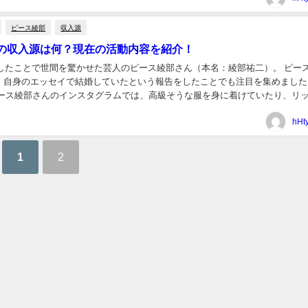
ピース綾部
収入源
の収入源は何？現在の活動内容を紹介！
渡米したことで世間を驚かせた芸人のピース綾部さん（本名：綾部祐二）。 ピー
、自身のエッセイで結婚していたという報告をしたことでも注目を集めました
ピース綾部さんのインスタグラムでは、高級そうな服を身に着けていたり、リ
たりする写真が沢山アップされています。 そ...
hHt
1
2