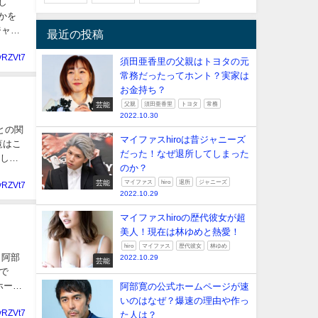
し
ジャニ
最近の投稿
yRZVt7
須田亜香里の父親はトヨタの元
常務だったってホント？実家は
お金持ち？
芸能
父親
須田亜香里
トヨタ
常務
2022.10.30
との関
マイファスhiroは昔ジャニーズ
覧はこ
だった！なぜ退所してしまった
少し見
のか？
芸能
マイファス
hiro
退所
ジャニーズ
yRZVt7
2022.10.29
マイファスhiroの歴代彼女が超
美人！現在は林ゆめと熱愛！
hiro
マイファス
歴代彼女
林ゆめ
2022.10.29
芸能
で
阿部寛の公式ホームページが速
いのはなぜ？爆速の理由や作っ
yRZVt7
た人は？