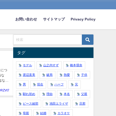
お問い合わせ
サイトマップ
Privacy Policy
タグ
モデル
山之内すず
橋本環奈
とにつ
渡辺直美
破局
熱愛
子供
当な
はない
男
現在
ハーフ
兄
yRZVt7
馴れ初め
理由
本名
父親
ピース綾部
池田エライザ
旦那
母親
結婚
カラオケ