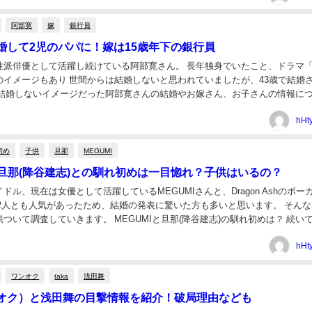
阿部寛
嫁
銀行員
婚して2児のパパに！嫁は15歳年下の銀行員
として活躍し続けている阿部寛さん。 長年独身でいたこと、ドラマ「結婚
のイメージもあり 世間からは結婚しないと思われていましたが、43歳で結婚
ご紹介していきます。 ↓阿部寛さんの関連記事一...
hHt
初め
子供
旦那
MEGUMI
Iの旦那(降谷建志)との馴れ初めは一目惚れ？子供はいるの？
ドル、現在は女優として活躍しているMEGUMIさんと、Dragon Ashのボー
ます。 MEGUMIと旦那(降谷建志)の馴れ初めは？ 続いては
と降谷建...
hHt
ワンオク
taka
浅田舞
ワンオク）と浅田舞の目撃情報を紹介！破局理由なども