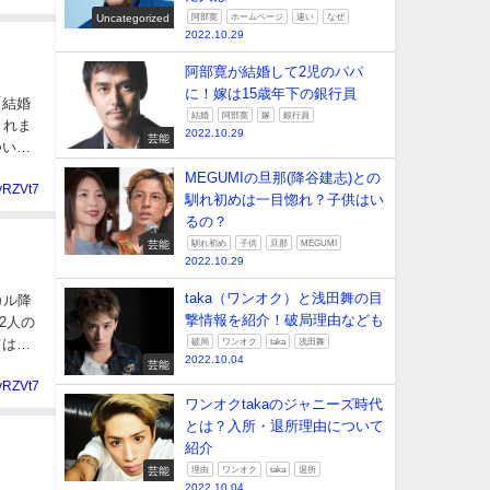
Uncategorized
阿部寛
ホームページ
速い
なぜ
2022.10.29
阿部寛が結婚して2児のパパ
に！嫁は15歳年下の銀行員
結婚
阿部寛
嫁
銀行員
されま
2022.10.29
芸能
MEGUMIの旦那(降谷建志)との
yRZVt7
馴れ初めは一目惚れ？子供はい
るの？
芸能
馴れ初め
子供
旦那
MEGUMI
2022.10.29
taka（ワンオク）と浅田舞の目
カル降
撃情報を紹介！破局理由なども
破局
ワンオク
taka
浅田舞
2022.10.04
芸能
yRZVt7
ワンオクtakaのジャニーズ時代
とは？入所・退所理由について
紹介
芸能
理由
ワンオク
taka
退所
2022.10.04