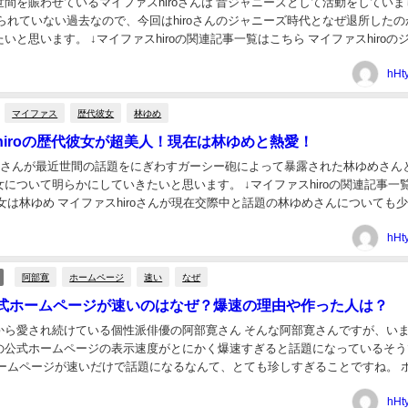
間を賑わせているマイファスhiroさんは 昔ジャニーズとして活動をしていま
いと思います。 ↓マイファスhiroの関連記事一覧はこちら マイファスhiroの
ァスのボーカルhir...
hHt
マイファス
歴代彼女
林ゆめ
hiroの歴代彼女が超美人！現在は林ゆめと熱愛！
iroさんが最近世間の話題をにぎわすガーシー砲によって暴露された林ゆめさん
について明らかにしていきたいと思います。 ↓マイファスhiroの関連記事一
女は林ゆめ マイファスhiroさんが現在交際中と話題の林ゆめさんについても
 名前:林ゆめ 生年月...
hHt
阿部寛
ホームページ
速い
なぜ
式ホームページが速いのはなぜ？爆速の理由や作った人は？
れ続けている個性派俳優の阿部寛さん そんな阿部寛さんですが、いま阿部
の公式ホームページの表示速度がとにかく爆速すぎると話題になっているそう
けで話題になるということは、よっぽど...
hHt