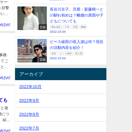
スケー
を目撃
長谷川京子、旦那・新藤晴一と
でいく
の馴れ初めは？離婚の原因や子
どもについても
yRZVt7
芸能
馴れ初め
子供
旦那
離婚
2022.10.04
ピース綾部の収入源は何？現在
の活動内容を紹介！
現在
ピース綾部
収入源
ズ事務
2022.10.04
芸能
してご
男とし
アーカイブ
yRZVt7
2022年10月
ても
2022年9月
たと発
婚につ
2022年8月
 結婚
2022年7月
yRZVt7