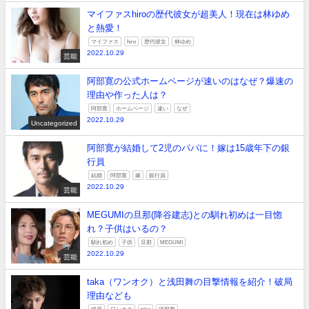
マイファスhiroの歴代彼女が超美人！現在は林ゆめ
と熱愛！
マイファス
hiro
歴代彼女
林ゆめ
2022.10.29
芸能
阿部寛の公式ホームページが速いのはなぜ？爆速の
理由や作った人は？
阿部寛
ホームページ
速い
なぜ
2022.10.29
Uncategorized
阿部寛が結婚して2児のパパに！嫁は15歳年下の銀
行員
結婚
阿部寛
嫁
銀行員
2022.10.29
芸能
MEGUMIの旦那(降谷建志)との馴れ初めは一目惚
れ？子供はいるの？
馴れ初め
子供
旦那
MEGUMI
2022.10.29
芸能
taka（ワンオク）と浅田舞の目撃情報を紹介！破局
理由なども