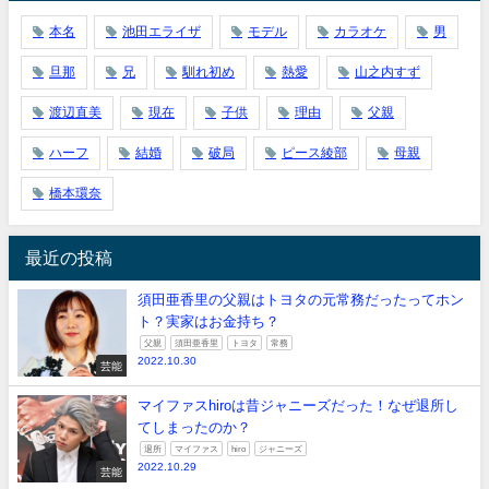
本名
池田エライザ
モデル
カラオケ
男
旦那
兄
馴れ初め
熱愛
山之内すず
渡辺直美
現在
子供
理由
父親
ハーフ
結婚
破局
ピース綾部
母親
橋本環奈
最近の投稿
須田亜香里の父親はトヨタの元常務だったってホン
ト？実家はお金持ち？
父親
須田亜香里
トヨタ
常務
2022.10.30
芸能
マイファスhiroは昔ジャニーズだった！なぜ退所し
てしまったのか？
退所
マイファス
hiro
ジャニーズ
2022.10.29
芸能