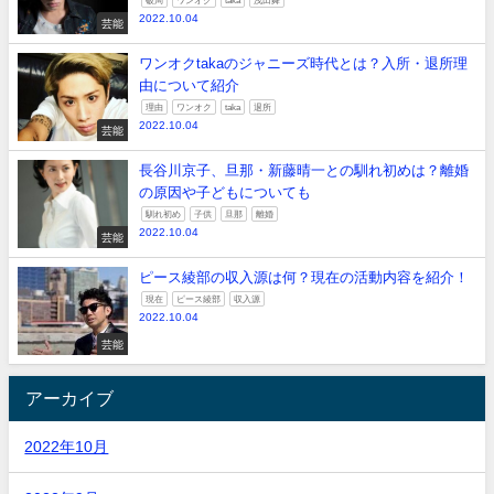
破局
ワンオク
taka
浅田舞
2022.10.04
芸能
ワンオクtakaのジャニーズ時代とは？入所・退所理
由について紹介
理由
ワンオク
taka
退所
2022.10.04
芸能
長谷川京子、旦那・新藤晴一との馴れ初めは？離婚
の原因や子どもについても
馴れ初め
子供
旦那
離婚
2022.10.04
芸能
ピース綾部の収入源は何？現在の活動内容を紹介！
現在
ピース綾部
収入源
2022.10.04
芸能
アーカイブ
2022年10月