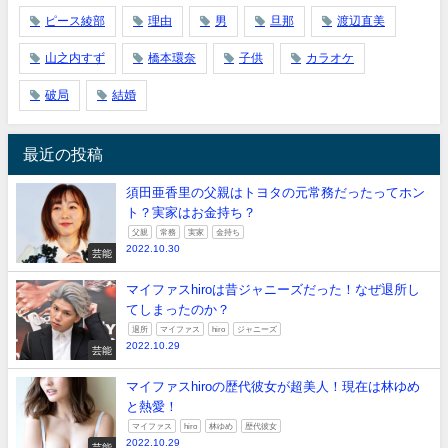
ピース綾部
理由
男
旦那
渡辺直美
山之内すず
橋本環奈
子供
カラオケ
破局
結婚
最近の投稿
須田亜香里の父親はトヨタの元常務だったってホン
ト？実家はお金持ち？
父親
常務
実家
金持ち
2022.10.30
芸能
マイファスhiroは昔ジャニーズだった！なぜ退所し
てしまったのか？
退所
マイファス
hiro
ジャニーズ
2022.10.29
芸能
マイファスhiroの歴代彼女が超美人！現在は林ゆめ
と熱愛！
マイファス
hiro
林ゆめ
歴代彼女
2022.10.29
芸能