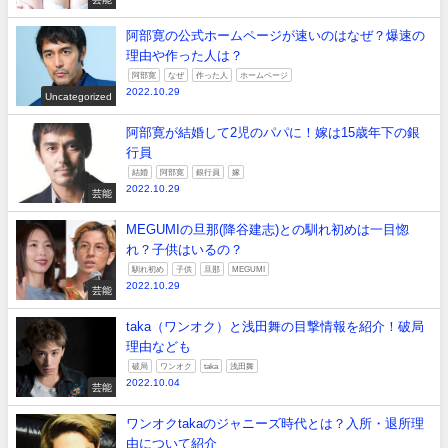
阿部寛の公式ホームページが速いのはなぜ？爆速の
理由や作った人は？
阿部寛
なぜ
作った人
ホームページ
2022.10.29
Uncategorized
阿部寛が結婚して2児のパパに！嫁は15歳年下の銀
行員
結婚
阿部寛
銀行員
嫁
2022.10.29
芸能
MEGUMIの旦那(降谷建志)との馴れ初めは一目惚
れ？子供はいるの？
馴れ初め
子供
旦那
MEGUMI
2022.10.29
芸能
taka（ワンオク）と浅田舞の目撃情報を紹介！破局
理由なども
破局
ワンオク
taka
浅田舞
2022.10.04
芸能
ワンオクtakaのジャニーズ時代とは？入所・退所理
由について紹介