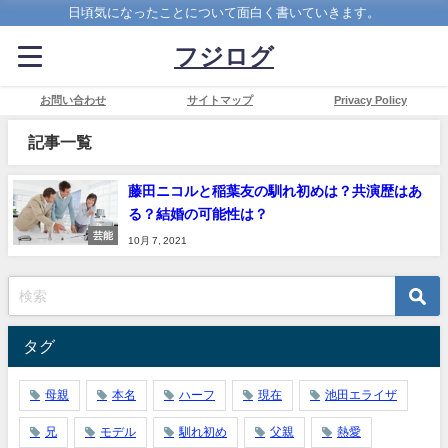
日頃気になったことについて面白く書いていきます。
フジログ
お問い合わせ
サイトマップ
Privacy Policy
記事一覧
藤田ニコルと稲葉友の馴れ初めは？共演歴はあ
る？結婚の可能性は？
芸能
10月 7, 2021
タグ
母親
本名
ハーフ
現在
池田エライザ
兄
モデル
馴れ初め
父親
熱愛