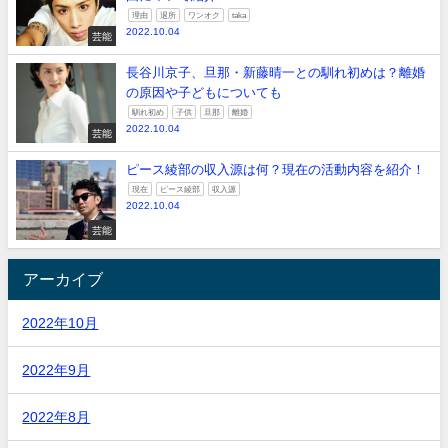
理由
退所
ワンオク
taka
2022.10.04
芸能
長谷川京子、旦那・新藤晴一との馴れ初めは？離婚
の原因や子どもについても
馴れ初め
子供
旦那
離婚
2022.10.04
芸能
ピース綾部の収入源は何？現在の活動内容を紹介！
現在
ピース綾部
収入源
2022.10.04
芸能
アーカイブ
2022年10月
2022年9月
2022年8月