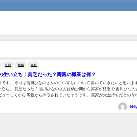
旦那
離婚
本名
の生い立ち！貧乏だった？両親の職業は何？
田です。 今回は吉川ひなのさんの生い立ちについて 書いていきたいと思います
い立ち、 貧乏だった？ 吉川ひなのさんは幼少期から実家が貧乏で 吉川ひなの
デビューしてから 両親から搾取されていたそうです。 実家が大金持ちだとのう
はデマ情報のようです。 吉川ひ...
hHt