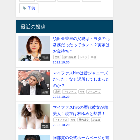
子供
最近の投稿
須田亜香里の父親はトヨタの元
常務だったってホント？実家は
お金持ち？
芸能
父親
須田亜香里
トヨタ
常務
2022.10.30
マイファスhiroは昔ジャニーズ
だった！なぜ退所してしまった
のか？
芸能
退所
マイファス
hiro
ジャニーズ
2022.10.29
マイファスhiroの歴代彼女が超
美人！現在は林ゆめと熱愛！
マイファス
hiro
歴代彼女
林ゆめ
2022.10.29
芸能
阿部寛の公式ホームページが速