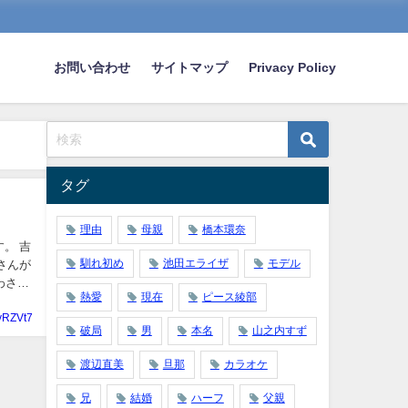
お問い合わせ
サイトマップ
Privacy Policy
タグ
理由
母親
橋本環奈
。 吉
馴れ初め
池田エライザ
モデル
さんが
わさも
熱愛
現在
ピース綾部
yRZVt7
破局
男
本名
山之内すず
渡辺直美
旦那
カラオケ
兄
結婚
ハーフ
父親