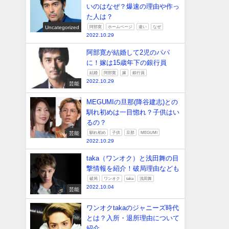
いのはなぜ？爆速の理由や作っ
た人は？
Uncategorized
阿部寛
ホームページ
速い
なぜ
2022.10.29
阿部寛が結婚して2児のパパ
に！嫁は15歳年下の銀行員
結婚
阿部寛
嫁
銀行員
2022.10.29
芸能
MEGUMIの旦那(降谷建志)との
馴れ初めは一目惚れ？子供はい
るの？
芸能
馴れ初め
子供
旦那
MEGUMI
2022.10.29
taka（ワンオク）と浅田舞の目
撃情報を紹介！破局理由なども
破局
ワンオク
taka
浅田舞
2022.10.04
芸能
ワンオクtakaのジャニーズ時代
とは？入所・退所理由について
紹介