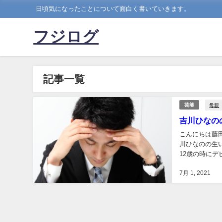
日頃気になったことについて面白く書いていきます。
フジログ
記事一覧
母親
芸能
吉川ひなの
こんにちは藤
川ひなのの生
12歳の時に
ありますがそれ
7月 1, 2021