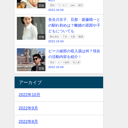
芸能
理由
ワンオク
taka
退所
2022.10.04
長谷川京子、旦那・新藤晴一と
の馴れ初めは？離婚の原因や子
どもについても
芸能
馴れ初め
子供
旦那
離婚
2022.10.04
ピース綾部の収入源は何？現在
の活動内容を紹介！
現在
ピース綾部
収入源
2022.10.04
芸能
アーカイブ
2022年10月
2022年9月
2022年8月