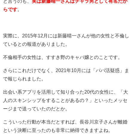
と言うのも、
実は新藤晴一さんはチャラ男として有名だか
らです
。
実際に、
2015
年
12
月には新藤晴一さんが他の女性と不倫し
ているとの報道がありました。
不倫相手の女性は、すすき野のキャバ嬢とのことです。
さらにこれだけでなく、
2021
年
10
月には「パパ活疑惑」ま
で報じられました。
出会い系アプリを活用して知り合った
20
代の女性に、「大
人のスキンシップをすることがあるの？」といったメッセ
ージまで送っていたのだとか。
こういった行動が本当だとすれば、長谷川京子さんが離婚
という決断に至ったのも非常に納得できますよね。