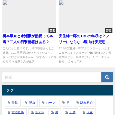
芸能
芸能
橋本環奈と永瀬廉が熱愛って本
安住紳一郎のTBSの年収は？フ
当？二人の目撃情報はある？
リーにならない理由は安定思考
だから
こんにちは藤田です。 橋本環奈さんと永
TBSの安住紳一郎アナウンサーといえば、
瀬廉さんに熱愛疑惑が上がっています。
ニュースキャスターやTHE TIMEなどの報
きっかけは永瀬廉さんが出演するラジオ番
道番組から、金スマといったバラエティー
組内で 永瀬廉さんが主演...
番組。 さらに年末...
タグ
母親
理由
ハーフ
兄
馴れ初め
渡辺直美
モデル
男
子供
現在