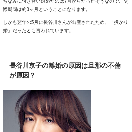
ちなみに付き合い始めたのは
7
月からだったそうなので、交
際期間は約
3
ヶ月ということになります。
しかも翌年の
5
月に長谷川さんが出産されたため、「授かり
婚」だったとも言われています。
長谷川京子の離婚の原因は旦那の不倫
が原因？