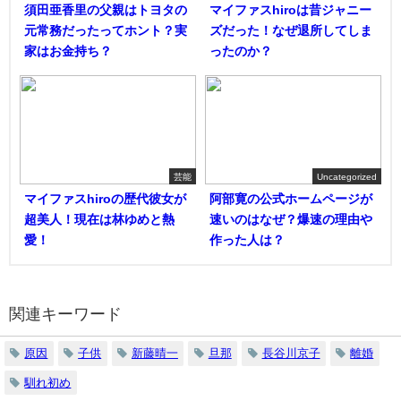
須田亜香里の父親はトヨタの
マイファスhiroは昔ジャニー
元常務だったってホント？実
ズだった！なぜ退所してしま
家はお金持ち？
ったのか？
芸能
Uncategorized
マイファスhiroの歴代彼女が
阿部寛の公式ホームページが
超美人！現在は林ゆめと熱
速いのはなぜ？爆速の理由や
愛！
作った人は？
関連キーワード
原因
子供
新藤晴一
旦那
長谷川京子
離婚
馴れ初め