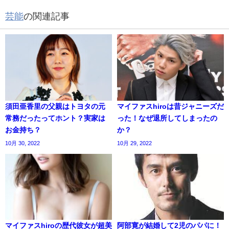
芸能
の関連記事
須田亜香里の父親はトヨタの元
マイファスhiroは昔ジャニーズだ
常務だったってホント？実家は
った！なぜ退所してしまったの
お金持ち？
か？
10月 30, 2022
10月 29, 2022
マイファスhiroの歴代彼女が超美
阿部寛が結婚して2児のパパに！