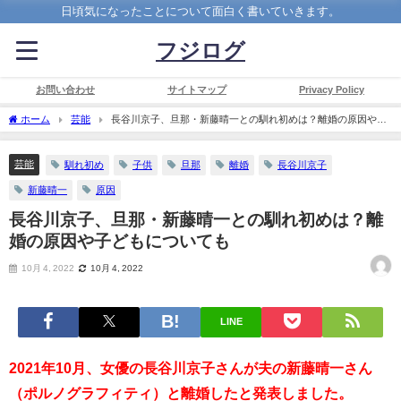
日頃気になったことについて面白く書いていきます。
フジログ
お問い合わせ
サイトマップ
Privacy Policy
ホーム
芸能
長谷川京子、旦那・新藤晴一との馴れ初めは？離婚の原因や子
どもについても
芸能
馴れ初め
子供
旦那
離婚
長谷川京子
新藤晴一
原因
長谷川京子、旦那・新藤晴一との馴れ初めは？離
婚の原因や子どもについても
10月 4, 2022
10月 4, 2022
LINE
2021年10月、女優の長谷川京子さんが夫の新藤晴一さん
（ポルノグラフィティ）と離婚したと発表しました。