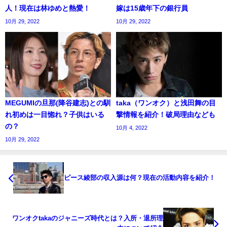
人！現在は林ゆめと熱愛！
嫁は15歳年下の銀行員
10月 29, 2022
10月 29, 2022
MEGUMIの旦那(降谷建志)との馴
taka（ワンオク）と浅田舞の目
れ初めは一目惚れ？子供はいる
撃情報を紹介！破局理由なども
の？
10月 4, 2022
10月 29, 2022
ピース綾部の収入源は何？現在の活動内容を紹介！
ワンオクtakaのジャニーズ時代とは？入所・退所理