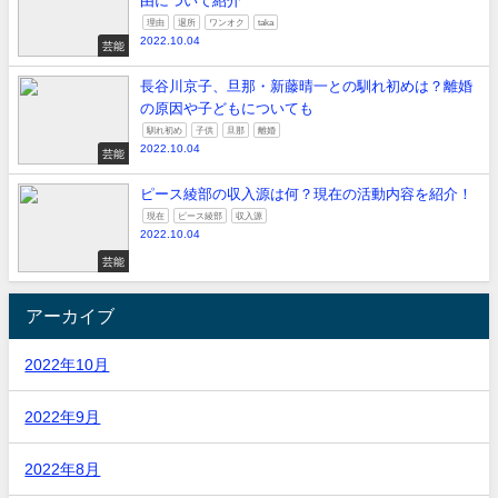
由について紹介
理由
退所
ワンオク
taka
2022.10.04
芸能
長谷川京子、旦那・新藤晴一との馴れ初めは？離婚
の原因や子どもについても
馴れ初め
子供
旦那
離婚
2022.10.04
芸能
ピース綾部の収入源は何？現在の活動内容を紹介！
現在
ピース綾部
収入源
2022.10.04
芸能
アーカイブ
2022年10月
2022年9月
2022年8月