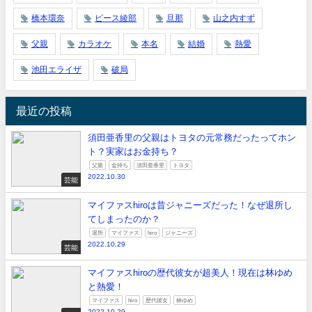
橋本環奈
ピース綾部
旦那
山之内すず
父親
カラオケ
本名
結婚
熱愛
池田エライザ
破局
最近の投稿
須田亜香里の父親はトヨタの元常務だったってホン
ト？実家はお金持ち？
父親
金持ち
須田亜香里
トヨタ
2022.10.30
芸能
マイファスhiroは昔ジャニーズだった！なぜ退所し
てしまったのか？
退所
マイファス
hiro
ジャニーズ
2022.10.29
芸能
マイファスhiroの歴代彼女が超美人！現在は林ゆめ
と熱愛！
マイファス
hiro
歴代彼女
林ゆめ
2022.10.29