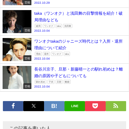
芸能
2022.10.29
taka（ワンオク）と浅田舞の目撃情報を紹介！破
局理由なども
破局
ワンオク
taka
浅田舞
芸能
2022.10.04
ワンオクtakaのジャニーズ時代とは？入所・退所
理由について紹介
理由
退所
ワンオク
taka
芸能
2022.10.04
長谷川京子、旦那・新藤晴一との馴れ初めは？離
婚の原因や子どもについても
馴れ初め
子供
旦那
離婚
芸能
2022.10.04
LINE
この記事を書いた人