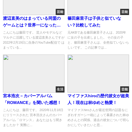
芸能
芸能
渡辺直美のはまっている同盟の
篠田麻里子は子供と似ていな
ゲームとは？世界一になった実
い？比較してみた
力は？
こんにちは藤田です。 芸人やモデルなど
元AKBである篠田麻里子さんは、2020年
マルチに活躍している渡辺直美さんですが
に女の子を出産しました。 その女の子
2022年2月19日に自身のYouTube配信で は
と、篠田麻里子さんは、全然似ていないら
まっている...
しいです。 この記事では...
生活
芸能
宮本浩次－カバーアルバム
マイファスhiroの歴代彼女が超美
「ROMANCE」を聞いた感想！
人！現在は林ゆめと熱愛！
こんにちは、藤田です。 2020年11月18日
マイファスhiroさんが最近世間の話題をに
にリリースされた 宮本浩次さんのカバー
ぎわすガーシー砲によって暴露された林ゆ
アルバム「ロマンス」 あなたはもう聞き
めさんとの関係、過去の彼女について明ら
ましたか？ 実際に...
かにしていきたいと思...