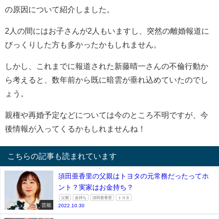
の原因について紹介しました。
2
人の間にはお子さんが
2
人もいますし、突然の離婚報道に
びっくりした方も多かったかもしれません。
しかし、これまでに報道された新藤晴一さんの不倫行動か
ら考えると、数年前から既に暗雲が垂れ込めていたのでし
ょう。
親権や再婚予定などについては今のところ不明ですが、今
後情報が入ってくるかもしれませんね！
こちらの記事も読まれています
須田亜香里の父親はトヨタの元常務だったってホ
ント？実家はお金持ち？
父親
金持ち
須田亜香里
トヨタ
芸能
2022.10.30