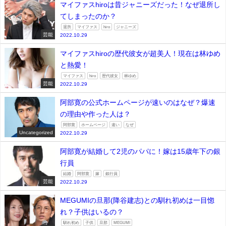
マイファスhiroは昔ジャニーズだった！なぜ退所し
てしまったのか？
退所
マイファス
hiro
ジャニーズ
芸能
2022.10.29
マイファスhiroの歴代彼女が超美人！現在は林ゆめ
と熱愛！
マイファス
hiro
歴代彼女
林ゆめ
芸能
2022.10.29
阿部寛の公式ホームページが速いのはなぜ？爆速
の理由や作った人は？
阿部寛
ホームページ
速い
なぜ
Uncategorized
2022.10.29
阿部寛が結婚して2児のパパに！嫁は15歳年下の銀
行員
結婚
阿部寛
嫁
銀行員
芸能
2022.10.29
MEGUMIの旦那(降谷建志)との馴れ初めは一目惚
れ？子供はいるの？
馴れ初め
子供
旦那
MEGUMI