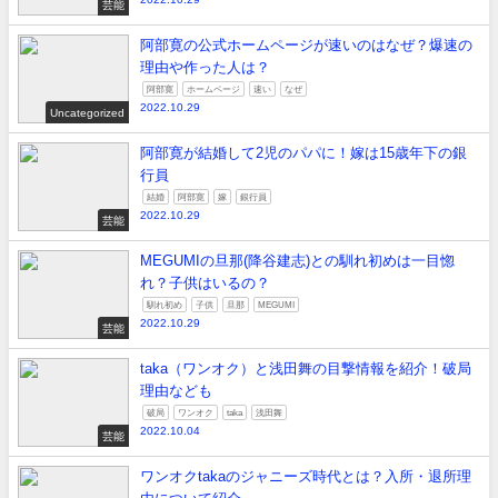
芸能
阿部寛の公式ホームページが速いのはなぜ？爆速の
理由や作った人は？
阿部寛
ホームページ
速い
なぜ
2022.10.29
Uncategorized
阿部寛が結婚して2児のパパに！嫁は15歳年下の銀
行員
結婚
阿部寛
嫁
銀行員
2022.10.29
芸能
MEGUMIの旦那(降谷建志)との馴れ初めは一目惚
れ？子供はいるの？
馴れ初め
子供
旦那
MEGUMI
2022.10.29
芸能
taka（ワンオク）と浅田舞の目撃情報を紹介！破局
理由なども
破局
ワンオク
taka
浅田舞
2022.10.04
芸能
ワンオクtakaのジャニーズ時代とは？入所・退所理