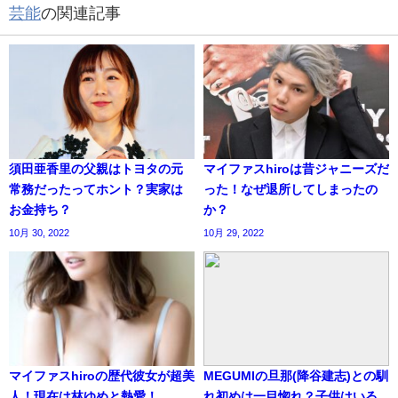
芸能
の関連記事
須田亜香里の父親はトヨタの元
マイファスhiroは昔ジャニーズだ
常務だったってホント？実家は
った！なぜ退所してしまったの
お金持ち？
か？
10月 30, 2022
10月 29, 2022
マイファスhiroの歴代彼女が超美
MEGUMIの旦那(降谷建志)との馴
人！現在は林ゆめと熱愛！
れ初めは一目惚れ？子供はいる