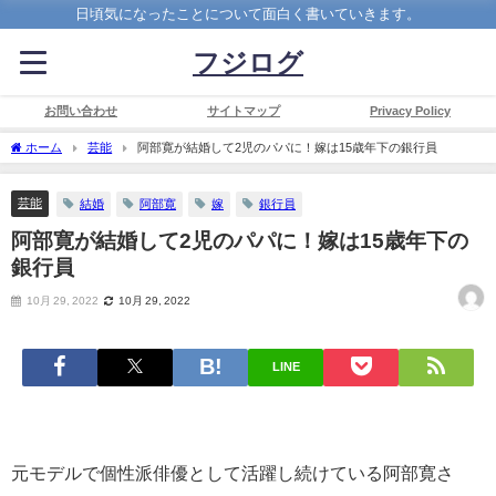
日頃気になったことについて面白く書いていきます。
フジログ
お問い合わせ
サイトマップ
Privacy Policy
ホーム
芸能
阿部寛が結婚して2児のパパに！嫁は15歳年下の銀行員
芸能
結婚
阿部寛
嫁
銀行員
阿部寛が結婚して2児のパパに！嫁は15歳年下の
銀行員
10月 29, 2022
10月 29, 2022
LINE
元モデルで個性派俳優として活躍し続けている阿部寛さ