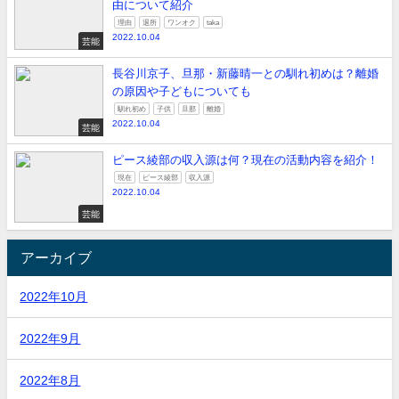
由について紹介
理由
退所
ワンオク
taka
2022.10.04
芸能
長谷川京子、旦那・新藤晴一との馴れ初めは？離婚
の原因や子どもについても
馴れ初め
子供
旦那
離婚
2022.10.04
芸能
ピース綾部の収入源は何？現在の活動内容を紹介！
現在
ピース綾部
収入源
2022.10.04
芸能
アーカイブ
2022年10月
2022年9月
2022年8月