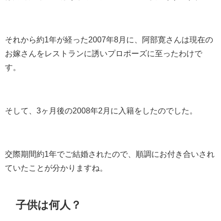
それから約
1
年が経った
2007
年
8
月に、阿部寛さんは現在の
お嫁さんをレストランに誘いプロポーズに至ったわけで
す。
そして、
3
ヶ月後の
2008
年
2
月に入籍をしたのでした。
交際期間約
1
年でご結婚されたので、順調にお付き合いされ
ていたことが分かりますね。
子供は何人？