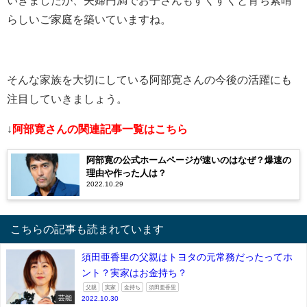
いきましたが、夫婦円満でお子さんもすくすくと育ち素晴
らしいご家庭を築いていますね。
そんな家族を大切にしている阿部寛さんの今後の活躍にも
注目していきましょう。
↓
阿部寛さんの関連記事一覧はこちら
阿部寛の公式ホームページが速いのはなぜ？爆速の
理由や作った人は？
2022.10.29
こちらの記事も読まれています
須田亜香里の父親はトヨタの元常務だったってホ
ント？実家はお金持ち？
父親
実家
金持ち
須田亜香里
芸能
2022.10.30