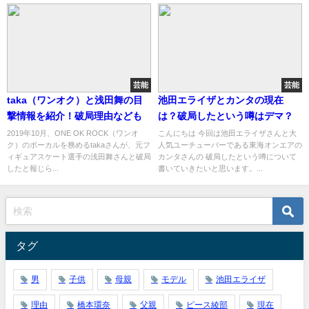
芸能
芸能
taka（ワンオク）と浅田舞の目
池田エライザとカンタの現在
撃情報を紹介！破局理由なども
は？破局したという噂はデマ？
2019年10月、ONE OK ROCK（ワンオ
こんにちは 今回は池田エライザさんと大
ク）のボーカルを務めるtakaさんが、元フ
人気ユーチューバーである東海オンエアの
ィギュアスケート選手の浅田舞さんと破局
カンタさんの 破局したという噂について
したと報じら...
書いていきたいと思います。...
タグ
男
子供
母親
モデル
池田エライザ
理由
橋本環奈
父親
ピース綾部
現在