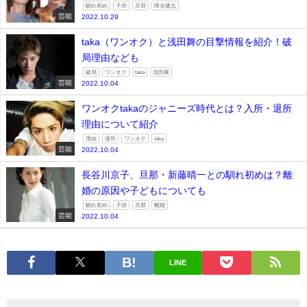
馴れ初め
子供
旦那
降谷建志
芸能
2022.10.29
taka（ワンオク）と浅田舞の目撃情報を紹介！破
局理由なども
破局
ワンオク
taka
浅田舞
芸能
2022.10.04
ワンオクtakaのジャニーズ時代とは？入所・退所
理由について紹介
理由
退所
ワンオク
taka
芸能
2022.10.04
長谷川京子、旦那・新藤晴一との馴れ初めは？離
婚の原因や子どもについても
馴れ初め
子供
旦那
離婚
芸能
2022.10.04
LINE