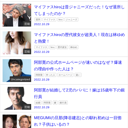
マイファスhiroは昔ジャニーズだった！なぜ退所し
てしまったのか？
退所
マイファス
hiro
ジャニーズ
芸能
2022.10.29
マイファスhiroの歴代彼女が超美人！現在は林ゆめ
と熱愛！
マイファス
hiro
歴代彼女
林ゆめ
芸能
2022.10.29
阿部寛の公式ホームページが速いのはなぜ？爆速
の理由や作った人は？
阿部寛
作った人
ホームページ
速い
Uncategorized
2022.10.29
阿部寛が結婚して2児のパパに！嫁は15歳年下の銀
行員
結婚
阿部寛
嫁
銀行員
芸能
2022.10.29
MEGUMIの旦那(降谷建志)との馴れ初めは一目惚
れ？子供はいるの？