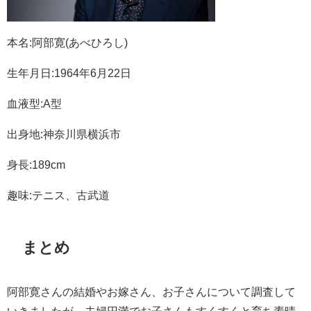
本名
:
阿部寛
(
あべひろし
)
生年月日
:1964
年
6
月
22
日
血液型
:A
型
出身地
:
神奈川県横浜市
身長
:189cm
趣味
:
テニス、古武道
まとめ
阿部寛さんの結婚やお嫁さん、お子さんについて調査して