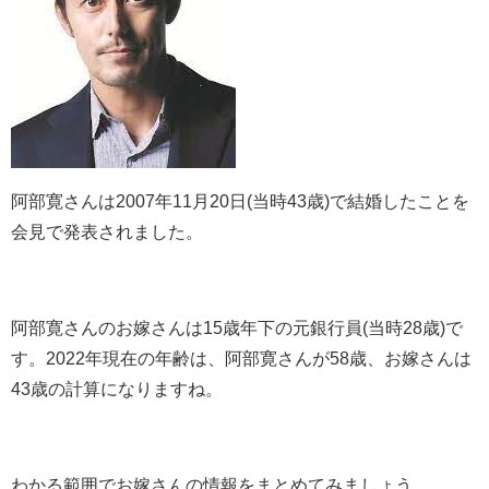
阿部寛さんは
2007
年
11
月
20
日
(
当時
43
歳
)
で結婚したことを
会見で発表されました。
阿部寛さんのお嫁さんは
15
歳年下の元銀行員
(
当時
28
歳
)
で
す。
2022
年現在の年齢は、阿部寛さんが
58
歳、お嫁さんは
43
歳の計算になりますね。
わかる範囲でお嫁さんの情報をまとめてみましょう。