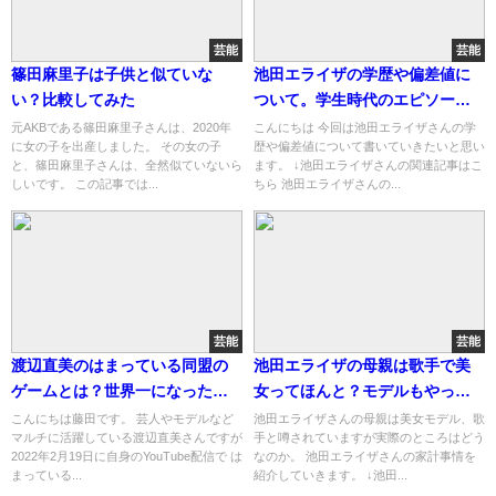
芸能
芸能
篠田麻里子は子供と似ていな
池田エライザの学歴や偏差値に
い？比較してみた
ついて。学生時代のエピソード
も
元AKBである篠田麻里子さんは、2020年
こんにちは 今回は池田エライザさんの学
に女の子を出産しました。 その女の子
歴や偏差値について書いていきたいと思い
と、篠田麻里子さんは、全然似ていないら
ます。 ↓池田エライザさんの関連記事はこ
しいです。 この記事では...
ちら 池田エライザさんの...
芸能
芸能
渡辺直美のはまっている同盟の
池田エライザの母親は歌手で美
ゲームとは？世界一になった実
女ってほんと？モデルもやって
力は？
いた？
こんにちは藤田です。 芸人やモデルなど
池田エライザさんの母親は美女モデル、歌
マルチに活躍している渡辺直美さんですが
手と噂されていますが実際のところはどう
2022年2月19日に自身のYouTube配信で は
なのか。 池田エライザさんの家計事情を
まっている...
紹介していきます。 ↓池田...