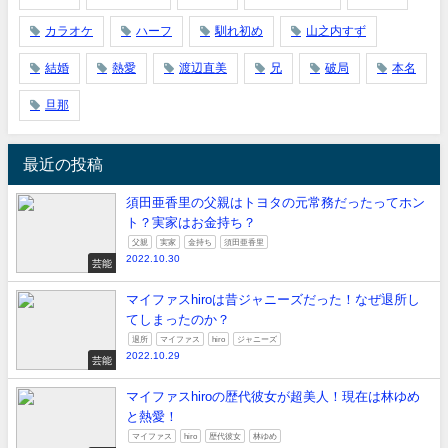
カラオケ
ハーフ
馴れ初め
山之内すず
結婚
熱愛
渡辺直美
兄
破局
本名
旦那
最近の投稿
須田亜香里の父親はトヨタの元常務だったってホン
ト？実家はお金持ち？
父親
実家
金持ち
須田亜香里
2022.10.30
芸能
マイファスhiroは昔ジャニーズだった！なぜ退所し
てしまったのか？
退所
マイファス
hiro
ジャニーズ
2022.10.29
芸能
マイファスhiroの歴代彼女が超美人！現在は林ゆめ
と熱愛！
マイファス
hiro
歴代彼女
林ゆめ