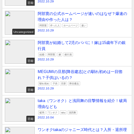
2022.10.29
芸能
阿部寛の公式ホームページが速いのはなぜ？爆速の
理由や作った人は？
阿部寛
作った人
ホームページ
速い
2022.10.29
Uncategorized
阿部寛が結婚して2児のパパに！嫁は15歳年下の銀
行員
結婚
阿部寛
嫁
銀行員
2022.10.29
芸能
MEGUMIの旦那(降谷建志)との馴れ初めは一目惚
れ？子供はいるの？
馴れ初め
子供
旦那
降谷建志
2022.10.29
芸能
taka（ワンオク）と浅田舞の目撃情報を紹介！破局
理由なども
破局
ワンオク
taka
浅田舞
2022.10.04
芸能
ワンオクtakaのジャニーズ時代とは？入所・退所理