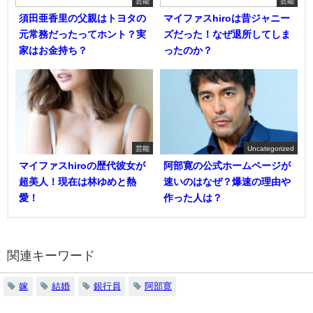
芸能
芸能
須田亜香里の父親はトヨタの
マイファスhiroは昔ジャニー
元常務だったってホント？実
ズだった！なぜ退所してしま
家はお金持ち？
ったのか？
芸能
Uncategorized
マイファスhiroの歴代彼女が
阿部寛の公式ホームページが
超美人！現在は林ゆめと熱
速いのはなぜ？爆速の理由や
愛！
作った人は？
関連キーワード
嫁
結婚
銀行員
阿部寛