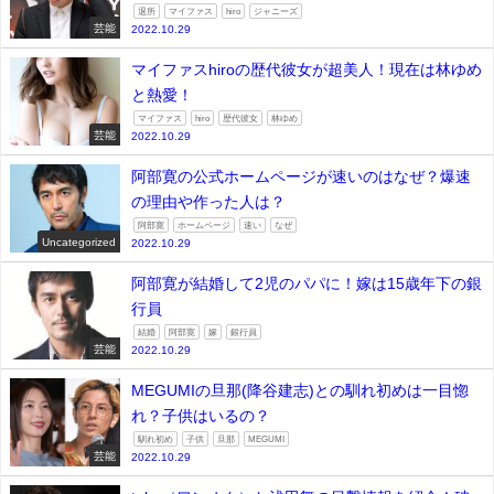
退所
マイファス
hiro
ジャニーズ
芸能
2022.10.29
マイファスhiroの歴代彼女が超美人！現在は林ゆめ
と熱愛！
マイファス
hiro
歴代彼女
林ゆめ
芸能
2022.10.29
阿部寛の公式ホームページが速いのはなぜ？爆速
の理由や作った人は？
阿部寛
ホームページ
速い
なぜ
Uncategorized
2022.10.29
阿部寛が結婚して2児のパパに！嫁は15歳年下の銀
行員
結婚
阿部寛
嫁
銀行員
芸能
2022.10.29
MEGUMIの旦那(降谷建志)との馴れ初めは一目惚
れ？子供はいるの？
馴れ初め
子供
旦那
MEGUMI
芸能
2022.10.29