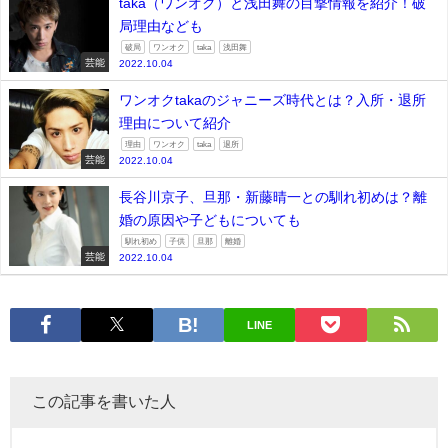
taka（ワンオク）と浅田舞の目撃情報を紹介！破
局理由なども
破局
ワンオク
taka
浅田舞
芸能
2022.10.04
ワンオクtakaのジャニーズ時代とは？入所・退所
理由について紹介
理由
ワンオク
taka
退所
芸能
2022.10.04
長谷川京子、旦那・新藤晴一との馴れ初めは？離
婚の原因や子どもについても
馴れ初め
子供
旦那
離婚
芸能
2022.10.04
LINE
この記事を書いた人