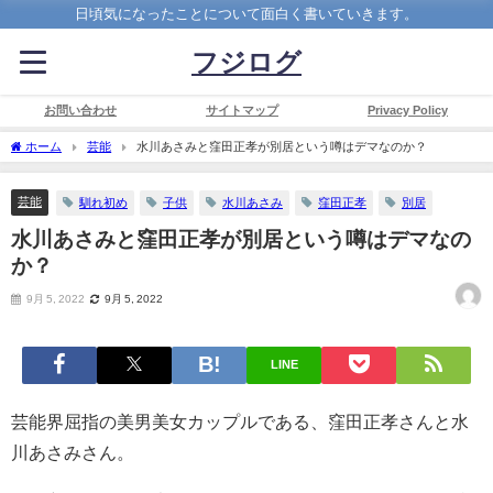
日頃気になったことについて面白く書いていきます。
フジログ
お問い合わせ
サイトマップ
Privacy Policy
ホーム
芸能
水川あさみと窪田正孝が別居という噂はデマなのか？
芸能
馴れ初め
子供
水川あさみ
窪田正孝
別居
水川あさみと窪田正孝が別居という噂はデマなの
か？
9月 5, 2022
9月 5, 2022
LINE
芸能界屈指の美男美女カップルである、窪田正孝さんと水
川あさみさん。