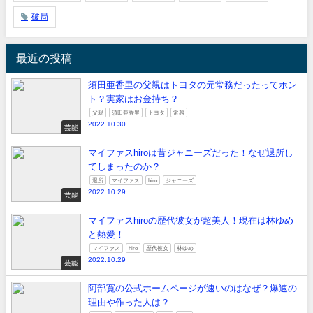
破局
最近の投稿
須田亜香里の父親はトヨタの元常務だったってホン
ト？実家はお金持ち？
父親
須田亜香里
トヨタ
常務
2022.10.30
芸能
マイファスhiroは昔ジャニーズだった！なぜ退所し
てしまったのか？
退所
マイファス
hiro
ジャニーズ
2022.10.29
芸能
マイファスhiroの歴代彼女が超美人！現在は林ゆめ
と熱愛！
マイファス
hiro
歴代彼女
林ゆめ
2022.10.29
芸能
阿部寛の公式ホームページが速いのはなぜ？爆速の
理由や作った人は？