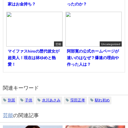
家はお金持ち？
ったのか？
芸能
Uncategorized
マイファスhiroの歴代彼女が
阿部寛の公式ホームページが
超美人！現在は林ゆめと熱
速いのはなぜ？爆速の理由や
愛！
作った人は？
関連キーワード
別居
子供
水川あさみ
窪田正孝
馴れ初め
芸能
の関連記事