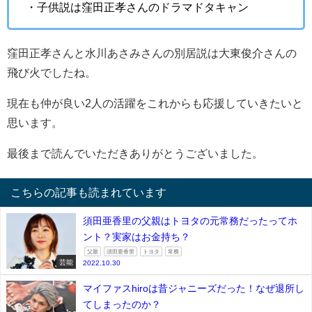
・子供説は窪田正孝さんのドラマドタキャン
窪田正孝さんと水川あさみさんの別居説は大東俊介さんの
飛び火でしたね。
現在も仲が良い2人の活躍をこれからも応援していきたいと
思います。
最後まで読んでいただきありがとうございました。
こちらの記事も読まれています
須田亜香里の父親はトヨタの元常務だったってホ
ント？実家はお金持ち？
父親
須田亜香里
トヨタ
常務
芸能
2022.10.30
マイファスhiroは昔ジャニーズだった！なぜ退所し
てしまったのか？