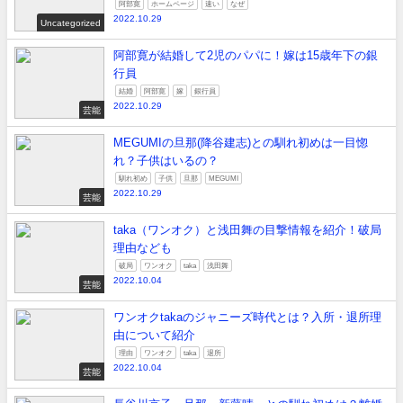
阿部寛
ホームページ
速い
なぜ
2022.10.29
Uncategorized
阿部寛が結婚して2児のパパに！嫁は15歳年下の銀
行員
結婚
阿部寛
嫁
銀行員
2022.10.29
芸能
MEGUMIの旦那(降谷建志)との馴れ初めは一目惚
れ？子供はいるの？
馴れ初め
子供
旦那
MEGUMI
2022.10.29
芸能
taka（ワンオク）と浅田舞の目撃情報を紹介！破局
理由なども
破局
ワンオク
taka
浅田舞
2022.10.04
芸能
ワンオクtakaのジャニーズ時代とは？入所・退所理
由について紹介
理由
ワンオク
taka
退所
2022.10.04
芸能