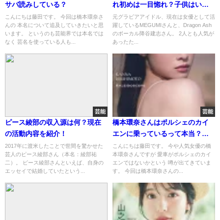
サバ読みしている？
れ初めは一目惚れ？子供はいる
の？
こんにちは藤田です。 今回は橋本環奈さ
元グラビアアイドル、現在は女優として活
んの 本名について追及していきたいと思
躍しているMEGUMIさんと、Dragon Ash
います。 というのも芸能界では本名では
のボーカル降谷建志さん。 2人とも人気が
なく 芸名を使っている人も...
あったた...
芸能
芸能
ピース綾部の収入源は何？現在
橋本環奈さんはポルシェのカイ
の活動内容を紹介！
エンに乗っているって本当？値
段はいくらくらい？
2017年に渡米したことで世間を驚かせた
こんにちは藤田です。 今や人気女優の橋
芸人のピース綾部さん（本名：綾部祐
本環奈さんですが 愛車がポルシェのカイ
二）。 ピース綾部さんといえば、自身の
エンではないかという 噂が出てきていま
エッセイで結婚していたという...
す。 今回は橋本環奈さんの...