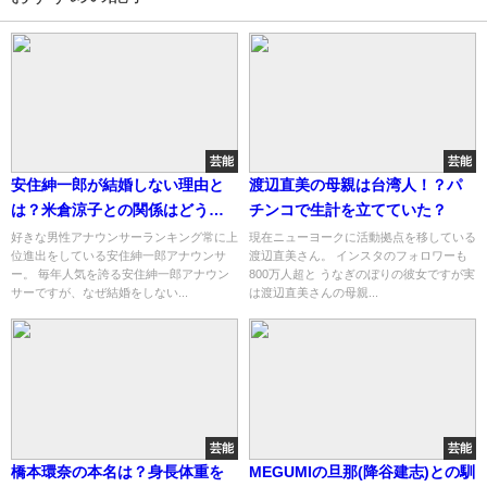
芸能
芸能
安住紳一郎が結婚しない理由と
渡辺直美の母親は台湾人！？パ
は？米倉涼子との関係はどうな
チンコで生計を立てていた？
った？
好きな男性アナウンサーランキング常に上
現在ニューヨークに活動拠点を移している
位進出をしている安住紳一郎アナウンサ
渡辺直美さん。 インスタのフォロワーも
ー。 毎年人気を誇る安住紳一郎アナウン
800万人超と うなぎのぼりの彼女ですが実
サーですが、なぜ結婚をしない...
は渡辺直美さんの母親...
芸能
芸能
橋本環奈の本名は？身長体重を
MEGUMIの旦那(降谷建志)との馴