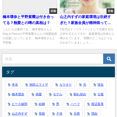
芸能
芸能
橋本環奈と平野紫耀は付き合っ
山之内すずの家庭環境は壮絶す
てる？熱愛との噂の真相は？
ぎた？家族全員が精神病ってほ
んと？
こんにちは藤田です。 橋本環奈さんと
Z世代のトップティーンとして活躍する山
King & Princeの平野紫耀さんとの熱愛疑惑
之内すずさんですが、家庭環境は壮絶だと
が話題になっています。 橋本環奈さんと
噂されています。 実際のところはどうな
平野紫...
のかみていきましょう。...
タグ
本名
池田エライザ
カラオケ
兄
現在
橋本環奈
熱愛
モデル
馴れ初め
父親
ピース綾部
結婚
男
ハーフ
渡辺直美
山之内すず
母親
子供
旦那
理由