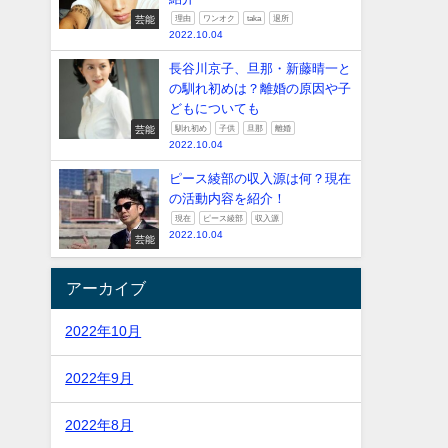
芸能
理由
ワンオク
taka
退所
2022.10.04
長谷川京子、旦那・新藤晴一と
の馴れ初めは？離婚の原因や子
どもについても
芸能
馴れ初め
子供
旦那
離婚
2022.10.04
ピース綾部の収入源は何？現在
の活動内容を紹介！
現在
ピース綾部
収入源
2022.10.04
芸能
アーカイブ
2022年10月
2022年9月
2022年8月