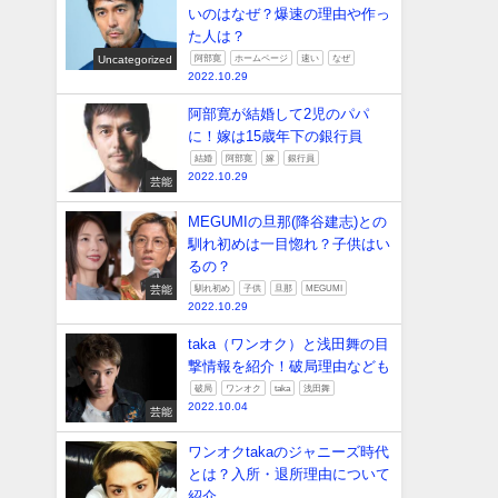
いのはなぜ？爆速の理由や作っ
た人は？
Uncategorized
阿部寛
ホームページ
速い
なぜ
2022.10.29
阿部寛が結婚して2児のパパ
に！嫁は15歳年下の銀行員
結婚
阿部寛
嫁
銀行員
2022.10.29
芸能
MEGUMIの旦那(降谷建志)との
馴れ初めは一目惚れ？子供はい
るの？
芸能
馴れ初め
子供
旦那
MEGUMI
2022.10.29
taka（ワンオク）と浅田舞の目
撃情報を紹介！破局理由なども
破局
ワンオク
taka
浅田舞
2022.10.04
芸能
ワンオクtakaのジャニーズ時代
とは？入所・退所理由について
紹介