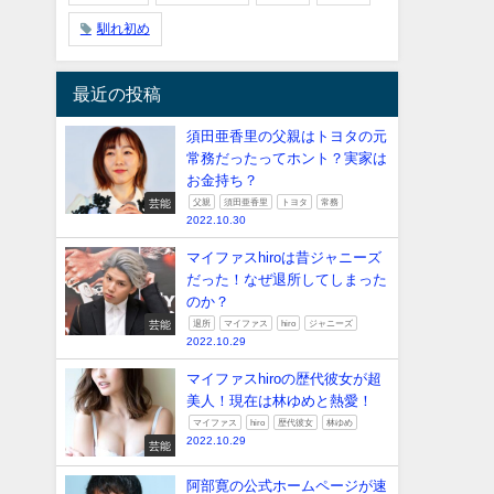
馴れ初め
最近の投稿
須田亜香里の父親はトヨタの元
常務だったってホント？実家は
お金持ち？
芸能
父親
須田亜香里
トヨタ
常務
2022.10.30
マイファスhiroは昔ジャニーズ
だった！なぜ退所してしまった
のか？
芸能
退所
マイファス
hiro
ジャニーズ
2022.10.29
マイファスhiroの歴代彼女が超
美人！現在は林ゆめと熱愛！
マイファス
hiro
歴代彼女
林ゆめ
2022.10.29
芸能
阿部寛の公式ホームページが速