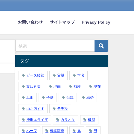
お問い合わせ
サイトマップ
Privacy Policy
タグ
ピース綾部
父親
本名
渡辺直美
理由
熱愛
現在
旦那
子供
母親
結婚
山之内すず
モデル
池田エライザ
カラオケ
破局
ハーフ
橋本環奈
兄
男