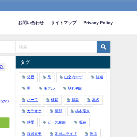
お問い合わせ
サイトマップ
Privacy Policy
タグ
み
父親
兄
山之内すず
結婚
男
モデル
馴れ初め
ハーフ
破局
母親
本名
RZVt7
カラオケ
旦那
橋本環奈
熱愛
ピース綾部
現在
渡辺直美
池田エライザ
理由