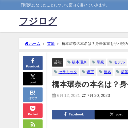
日頃気になったことについて面白く書いていきます。
フジログ
ホーム
芸能
橋本環奈の本名は？身長体重をサバ読
芸能
橋本環奈
母親
モデル
Facebook
セラミック
矯正
芸名
歯
post
橋本環奈の本名は？身
6月 12, 2021
7月 30, 2023
はてブ
Pocket
Facebook
post