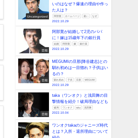
いのはなぜ？爆速の理由や作っ
た人は？
Uncategorized
阿部寛
ホームページ
速い
なぜ
2022.10.29
阿部寛が結婚して2児のパパ
に！嫁は15歳年下の銀行員
結婚
阿部寛
嫁
銀行員
2022.10.29
芸能
MEGUMIの旦那(降谷建志)との
馴れ初めは一目惚れ？子供はい
るの？
芸能
馴れ初め
子供
旦那
MEGUMI
2022.10.29
taka（ワンオク）と浅田舞の目
撃情報を紹介！破局理由なども
破局
ワンオク
taka
浅田舞
2022.10.04
芸能
ワンオクtakaのジャニーズ時代
とは？入所・退所理由について
紹介