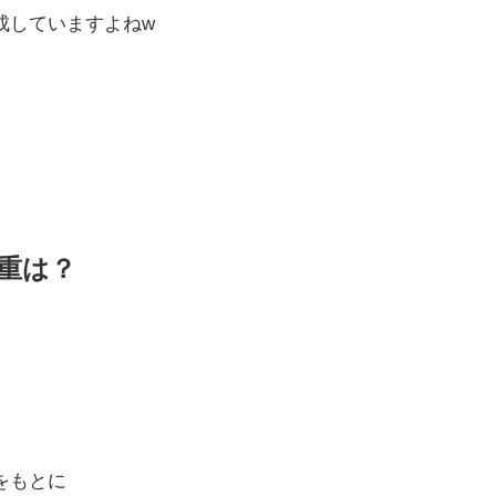
成していますよねw
重は？
をもとに