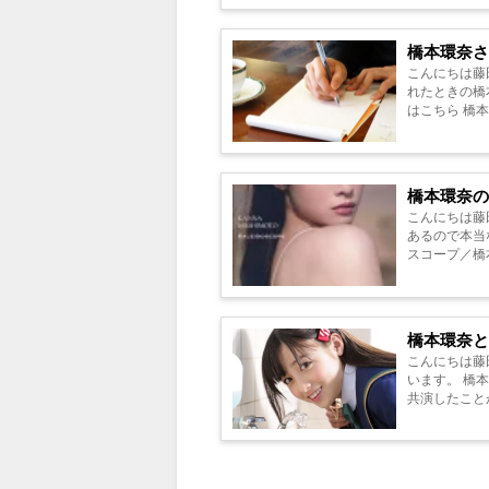
橋本環奈
こんにちは藤
れたときの橋
はこちら 橋本環奈の奇跡の一枚が撮影されたのは何歳の時？ 橋本環奈さんの奇跡の一枚が撮影さ
れたのは 橋本
橋本環奈
こんにちは藤
あるので本当
スコープ／橋本
捧ぐ薬指 Blu-r.
橋本環奈
こんにちは藤田
います。 橋
共演したこと
ているので...