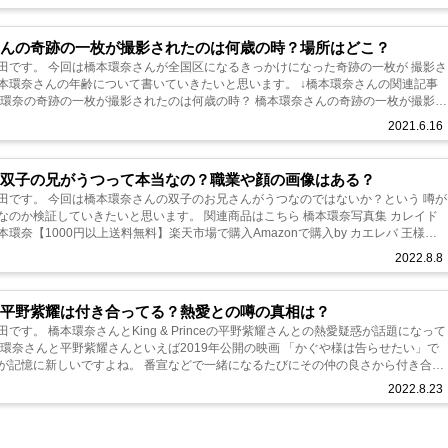
さんの奇跡の一枚が撮影されたのは何歳の時？場所はどこ？
田です。 今回は橋本環奈さんが全国区になるきっかけになった奇跡の一枚が 撮影さ
本環奈さんの年齢について書いていきたいと思います。 ↓橋本環奈さんの関連記事
環奈さんが14歳...
2021.6.16
の双子の兄がうつって本当なの？職業や顔の画像はある？
田です。 今回は橋本環奈さんの双子のお兄さんがうつなのではないか？という 噂が
なのか検証していきたいと思います。 関連商品はこちら 橋本環奈写真集 カレイド
環奈【1000円以上送料無料】楽天市場で購入Amazonで購入by カエレバ 王様に
..
2022.8.8
と平野紫耀は付き合ってる？熱愛との噂の真相は？
です。 橋本環奈さんとKing & Princeの平野紫耀さんとの熱愛疑惑が話題になって
本環奈さんと平野紫耀さんといえば2019年公開の映画 「かぐや様は告らせたい」で
が記憶に新しいですよね。 番宣などで一緒になるたびにその仲の良さから付き合っ
2022.8.23