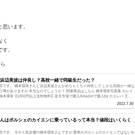
と思います。
なく
です。
ちら
と浜辺美波は仲良し？高校一緒で同級生だった？
田です。 橋本環奈さんと浜辺美波さんがめちゃくちゃ仲良しで しかも高校が一緒な
う噂がありますが 本当なのでしょうか？ 関連商品はこちら 橋本環奈写真集 カレイ
本環奈【1000円以上送料無料】楽天市場で購入Amazonで購入by カエレバ 王様
...
2022.7.30
さんはポルシェのカイエンに乗っているって本当？値段はいくらく
田です。 今や人気女優の橋本環奈さんですが 愛車がポルシェのカイエンではないか