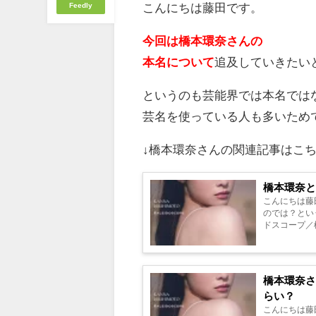
こんにちは藤田です。
Feedly
今回は橋本環奈さんの
本名について
追及していきたい
というのも芸能界では本名では
芸名を使っている人も多いため
↓橋本環奈さんの関連記事はこ
橋本環奈
こんにちは藤
のでは？とい
ドスコープ／橋
に捧ぐ薬指 Blu
橋本環奈
らい？
こんにちは藤