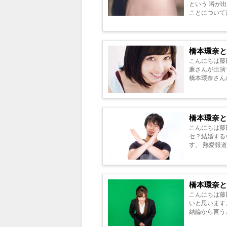
という 噂が
ことについて
／橋本環奈【1
橋本環奈
こんにちは藤田です。 橋本環奈さんと永瀬廉さんに熱愛疑
廉さんが出演
橋本環奈さん
で呼ぶというこ
橋本環奈
こんにちは藤田です。
セ？結婚する
す。 熱愛報
たきっかけは 2
橋本環奈と
こんにちは藤
いと思います
結論から言う
スタートしたド