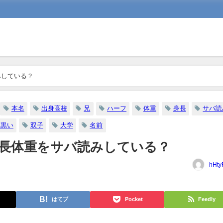
みしている？
本名
出身高校
兄
ハーフ
体重
身長
サバ読
茎黒い
双子
大学
名前
長体重をサバ読みしている？
hHty
はてブ
Pocket
Feedly