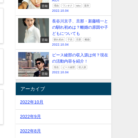
芸能
理由
ワンオク
taka
退所
2022.10.04
長谷川京子、旦那・新藤晴一と
の馴れ初めは？離婚の原因や子
どもについても
芸能
馴れ初め
子供
旦那
離婚
2022.10.04
ピース綾部の収入源は何？現在
の活動内容を紹介！
現在
ピース綾部
収入源
2022.10.04
芸能
アーカイブ
2022年10月
2022年9月
2022年8月