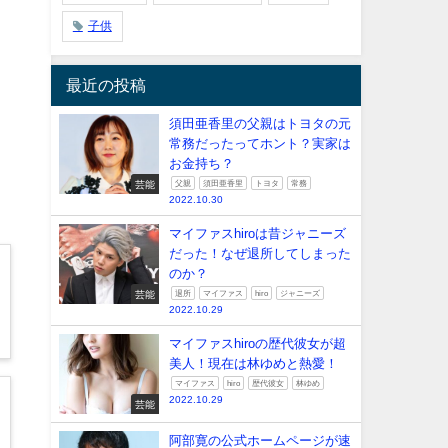
子供
最近の投稿
須田亜香里の父親はトヨタの元
常務だったってホント？実家は
お金持ち？
芸能
父親
須田亜香里
トヨタ
常務
2022.10.30
マイファスhiroは昔ジャニーズ
だった！なぜ退所してしまった
のか？
芸能
退所
マイファス
hiro
ジャニーズ
2022.10.29
マイファスhiroの歴代彼女が超
美人！現在は林ゆめと熱愛！
マイファス
hiro
歴代彼女
林ゆめ
2022.10.29
芸能
阿部寛の公式ホームページが速