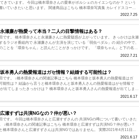
出てきています。 今回は橋本環奈さんの愛車がポルシェのカイエンなのか？ という
書いていきたいと思います。 関連商品はこちら 橋本環奈写真集 カレイドスコープ
000円以上送料...
2022.7.25
と永瀬廉が熱愛って本当？二人の目撃情報はある？
惑が上がっています。 きっかけは永瀬
するラジオ番組内で 永瀬廉さんが主演を演じている「弱虫ペダル」の 紹介の中で、
のことを「環奈ちゃん」と読んだことがきっかけです。 「環奈ちゃん」と下の名前
とから かなり親...
2022.7.21
と坂本勇人の熱愛報道はガセ情報？結婚する可能性は？
 ↓橋本環奈さんの関連記事はこちら 橋本環奈と坂本勇人の熱愛報道はガ
可能性は？ 結論から言うと橋本環奈さんと坂本勇人さんの熱愛報道はがセ情報で
道が出てしまったきっかけは？ 橋本環奈さんと坂本勇人さんの熱愛報道が出てしまっ
020年8月30日...
2021.6.17
広瀬すずは共演NGなの？仲が悪い？
田です。 今回は橋本環奈さんと広瀬すずさんの 共演NGの噂について書いていきた
。 ↓橋本環奈さんの関連記事はこちら 橋本環奈と広瀬すずは共演NG？仲が悪い？
と橋本環奈さんと広瀬すずさんは共演NGではありません。 実際2021年4月11日に
ラマ「ネメ...
2021.6.17