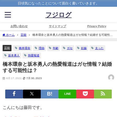
日頃気になったことについて面白く書いていきます。
フジログ
お問い合わせ
サイトマップ
Privacy Policy
ホーム
芸能
橋本環奈と坂本勇人の熱愛報道はガセ情報？結婚する可能性
は？
芸能
橋本環奈
理由
年齢
ガセ
妊娠
太った
坂本勇人
熱愛報道
橋本環奈と坂本勇人の熱愛報道はガセ情報？結婚
する可能性は？
6月 17, 2021
7月 30, 2023
LINE
こんにちは藤田です。