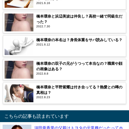
2021.6.16
橋本環奈と浜辺美波は仲良し？高校一緒で同級生だ
った？
2022.7.30
橋本環奈の本名は？身長体重をサバ読みしている？
2021.6.12
橋本環奈の双子の兄がうつって本当なの？職業や顔
の画像はある？
2022.8.8
橋本環奈と平野紫耀は付き合ってる？熱愛との噂の
真相は？
2022.8.23
こちらの記事も読まれています
須田亜香里の父親はトヨタの元常務だったってホ