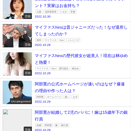
ント？実家はお金持ち？
父親
須田亜香里
トヨタ
常務
芸能
2022.10.30
マイファスhiroは昔ジャニーズだった！なぜ退所し
てしまったのか？
退所
マイファス
hiro
ジャニーズ
芸能
2022.10.29
マイファスhiroの歴代彼女が超美人！現在は林ゆめ
と熱愛！
マイファス
hiro
歴代彼女
林ゆめ
芸能
2022.10.29
阿部寛の公式ホームページが速いのはなぜ？爆速
の理由や作った人は？
阿部寛
ホームページ
速い
なぜ
Uncategorized
2022.10.29
阿部寛が結婚して2児のパパに！嫁は15歳年下の銀
行員
結婚
阿部寛
嫁
銀行員
芸能
2022.10.29