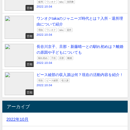
破局
ワンオク
taka
浅田舞
2022.10.04
芸能
ワンオクtakaのジャニーズ時代とは？入所・退所理
由について紹介
理由
ワンオク
taka
退所
2022.10.04
芸能
長谷川京子、旦那・新藤晴一との馴れ初めは？離婚
の原因や子どもについても
馴れ初め
子供
旦那
離婚
2022.10.04
芸能
ピース綾部の収入源は何？現在の活動内容を紹介！
現在
ピース綾部
収入源
2022.10.04
芸能
アーカイブ
2022年10月