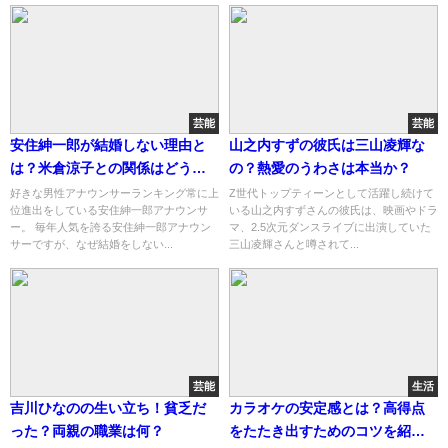
芸能
芸能
安住紳一郎が結婚しない理由と
山之内すずの彼氏は三山凌輝な
は？米倉涼子との関係はどうな
の？熱愛のうわさは本当か？
った？
好きな男性アナウンサーランキング常に上
Z世代トップティーンとして活躍し続けて
位進出をしている安住紳一郎アナウンサ
いる山之内すずさんの彼氏は、映画やドラ
ー。 毎年人気を誇る安住紳一郎アナウン
マ、2.5次元ダンスライブに出演していた
サーですが、なぜ結婚をしない...
三山凌輝さんと噂されて...
芸能
生活
吉川ひなのの生い立ち！貧乏だ
カラオケの安定感とは？高得点
った？両親の職業は何？
をたたき出すためのコツを紹