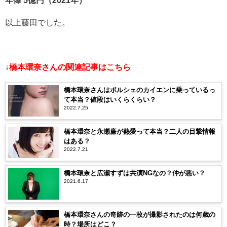
年俸 5億円（2021年）
以上藤田でした。
↓
橋本環奈さんの関連記事はこちら
橋本環奈さんはポルシェのカイエンに乗っているっ
て本当？値段はいくらくらい？
2022.7.25
橋本環奈と永瀬廉が熱愛って本当？二人の目撃情報
はある？
2022.7.21
橋本環奈と広瀬すずは共演NGなの？仲が悪い？
2021.6.17
橋本環奈さんの奇跡の一枚が撮影されたのは何歳の
時？場所はどこ？