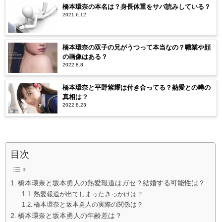
橋本環奈の本名は？身長体重をサバ読みしている？
2021.6.12
橋本環奈の双子の兄がうつって本当なの？職業や顔
の画像はある？
2022.8.8
橋本環奈と平野紫耀は付き合ってる？熱愛との噂の
真相は？
2022.8.23
目次
橋本環奈と坂本勇人の熱愛報道はガセ？結婚する可能性は？
熱愛報道が出てしまったきっかけは？
橋本環奈と坂本勇人の実際の関係は？
橋本環奈と坂本勇人の年齢差は？