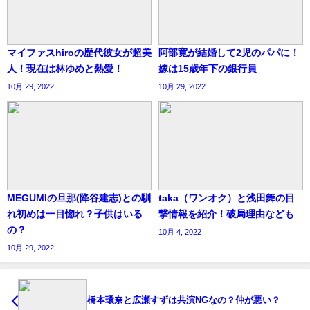
マイファスhiroの歴代彼女が超美
阿部寛が結婚して2児のパパに！
人！現在は林ゆめと熱愛！
嫁は15歳年下の銀行員
10月 29, 2022
10月 29, 2022
MEGUMIの旦那(降谷建志)との馴
taka（ワンオク）と浅田舞の目
れ初めは一目惚れ？子供はいる
撃情報を紹介！破局理由なども
の？
10月 4, 2022
10月 29, 2022
橋本環奈と広瀬すずは共演NGなの？仲が悪い？