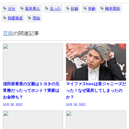
ガセ
坂本勇人
太った
妊娠
年齢
橋本環奈
熱愛報道
理由
芸能
の関連記事
須田亜香里の父親はトヨタの元
マイファスhiroは昔ジャニーズだ
常務だったってホント？実家は
った！なぜ退所してしまったの
お金持ち？
か？
10月 30, 2022
10月 29, 2022