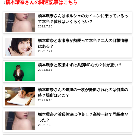
↓
橋本環奈さんの関連記事はこちら
橋本環奈さんはポルシェのカイエンに乗っているっ
て本当？値段はいくらくらい？
2022.7.25
橋本環奈と永瀬廉が熱愛って本当？二人の目撃情報
はある？
2022.7.21
橋本環奈と広瀬すずは共演NGなの？仲が悪い？
2021.6.17
橋本環奈さんの奇跡の一枚が撮影されたのは何歳の
時？場所はどこ？
2021.6.16
橋本環奈と浜辺美波は仲良し？高校一緒で同級生だ
った？
2022.7.30