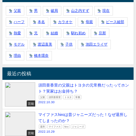
父親
男
破局
山之内すず
現在
ハーフ
本名
カラオケ
母親
ピース綾部
熱愛
兄
結婚
馴れ初め
旦那
モデル
渡辺直美
子供
池田エライザ
理由
橋本環奈
最近の投稿
須田亜香里の父親はトヨタの元常務だったってホン
ト？実家はお金持ち？
父親
須田亜香里
トヨタ
常務
2022.10.30
芸能
マイファスhiroは昔ジャニーズだった！なぜ退所し
てしまったのか？
退所
マイファス
hiro
ジャニーズ
2022.10.29
芸能