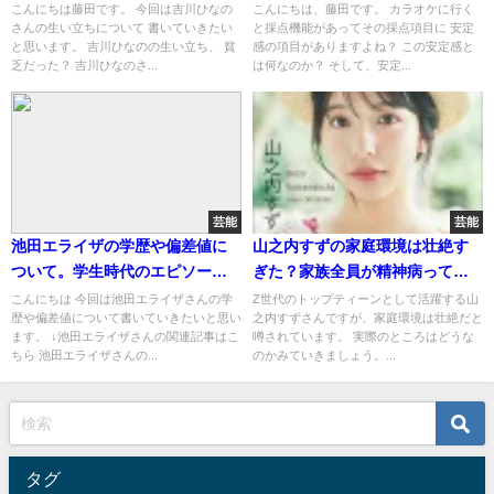
介！
こんにちは藤田です。 今回は吉川ひなの
こんにちは、藤田です。 カラオケに行く
さんの生い立ちについて 書いていきたい
と採点機能があってその採点項目に 安定
と思います。 吉川ひなのの生い立ち、 貧
感の項目がありますよね？ この安定感と
乏だった？ 吉川ひなのさ...
は何なのか？ そして、安定...
芸能
芸能
池田エライザの学歴や偏差値に
山之内すずの家庭環境は壮絶す
ついて。学生時代のエピソード
ぎた？家族全員が精神病ってほ
も
んと？
こんにちは 今回は池田エライザさんの学
Z世代のトップティーンとして活躍する山
歴や偏差値について書いていきたいと思い
之内すずさんですが、家庭環境は壮絶だと
ます。 ↓池田エライザさんの関連記事はこ
噂されています。 実際のところはどうな
ちら 池田エライザさんの...
のかみていきましょう。...
タグ