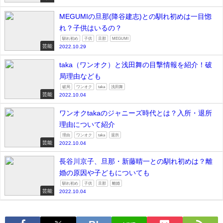
MEGUMIの旦那(降谷建志)との馴れ初めは一目惚
れ？子供はいるの？
馴れ初め
子供
旦那
MEGUMI
芸能
2022.10.29
taka（ワンオク）と浅田舞の目撃情報を紹介！破
局理由なども
破局
ワンオク
taka
浅田舞
芸能
2022.10.04
ワンオクtakaのジャニーズ時代とは？入所・退所
理由について紹介
理由
ワンオク
taka
退所
芸能
2022.10.04
長谷川京子、旦那・新藤晴一との馴れ初めは？離
婚の原因や子どもについても
馴れ初め
子供
旦那
離婚
芸能
2022.10.04