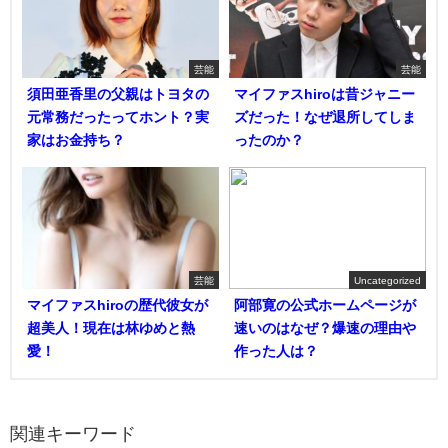
芸能
芸能
須田亜香里の父親はトヨタの
マイファスhiroは昔ジャニー
元常務だったってホント？実
ズだった！なぜ退所してしま
家はお金持ち？
ったのか？
芸能
Uncategorized
マイファスhiroの歴代彼女が
阿部寛の公式ホームページが
超美人！現在は林ゆめと熱
速いのはなぜ？爆速の理由や
愛！
作った人は？
関連キーワード