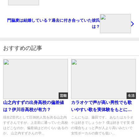
門脇麦は結婚している？過去に付き合っていた彼氏
は？
おすすめの記事
芸能
生活
山之内すずの出身高校の偏差値
カラオケで声が高い男性でも歌
は？伊川谷高校が有力？
いやすい歌を実体験をもとに紹
介します
現在Z世代として圧倒的人気を誇る山之内
こんにちは、藤田です。 あなたはカラオ
すずさんですが、上京前に通っていた高校
ケは好きでしょうか？ 僕は好きです笑 僕
はどこなのか、偏差値はどのくらいあるの
の場合ちょっと声が人より高いみたいで
か。 山之内すずさんの学...
女性ボーカルの曲でも低い...