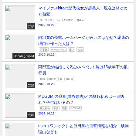
マイファスhiroの歴代彼女が超美人！現在は林ゆめ
と熱愛！
マイファス
hiro
歴代彼女
林ゆめ
2022.10.29
芸能
阿部寛の公式ホームページが速いのはなぜ？爆速の
理由や作った人は？
阿部寛
ホームページ
速い
なぜ
2022.10.29
Uncategorized
阿部寛が結婚して2児のパパに！嫁は15歳年下の銀
行員
結婚
阿部寛
嫁
銀行員
2022.10.29
芸能
MEGUMIの旦那(降谷建志)との馴れ初めは一目惚
れ？子供はいるの？
馴れ初め
子供
旦那
MEGUMI
2022.10.29
芸能
taka（ワンオク）と浅田舞の目撃情報を紹介！破局
理由なども