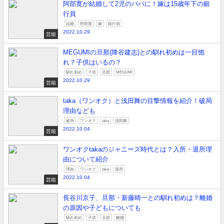
阿部寛が結婚して2児のパパに！嫁は15歳年下の銀
行員
結婚
阿部寛
嫁
銀行員
2022.10.29
芸能
MEGUMIの旦那(降谷建志)との馴れ初めは一目惚
れ？子供はいるの？
馴れ初め
子供
旦那
MEGUMI
2022.10.29
芸能
taka（ワンオク）と浅田舞の目撃情報を紹介！破局
理由なども
破局
ワンオク
taka
浅田舞
2022.10.04
芸能
ワンオクtakaのジャニーズ時代とは？入所・退所理
由について紹介
理由
ワンオク
taka
退所
2022.10.04
芸能
長谷川京子、旦那・新藤晴一との馴れ初めは？離婚
の原因や子どもについても
馴れ初め
子供
旦那
離婚