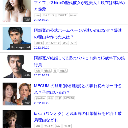
マイファスhiroの歴代彼女が超美人！現在は林ゆめ
と熱愛！
hiro
マイファス
歴代彼女
林ゆめ
芸能
2022.10.29
阿部寛の公式ホームページが速いのはなぜ？爆速
の理由や作った人は？
阿部寛
ホームページ
速い
なぜ
Uncategorized
2022.10.29
阿部寛が結婚して2児のパパに！嫁は15歳年下の銀
行員
結婚
阿部寛
嫁
銀行員
芸能
2022.10.29
MEGUMIの旦那(降谷建志)との馴れ初めは一目惚
れ？子供はいるの？
馴れ初め
子供
旦那
MEGUMI
芸能
2022.10.29
taka（ワンオク）と浅田舞の目撃情報を紹介！破
局理由なども
破局
ワンオク
taka
浅田舞