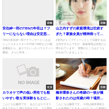
芸能
芸能
安住紳一郎のTBSの年収は？フ
山之内すずの家庭環境は壮絶す
リーにならない理由は安定思考
ぎた？家族全員が精神病ってほ
だから
んと？
TBSの安住紳一郎アナウンサーといえば、
Z世代のトップティーンとして活躍する山
ニュースキャスターやTHE TIMEなどの報
之内すずさんですが、家庭環境は壮絶だと
道番組から、金スマといったバラエティー
噂されています。 実際のところはどうな
番組。 さらに年末...
のかみていきましょう。...
生活
芸能
カラオケで声の低い男性でも歌
橋本環奈さんの奇跡の一枚が撮
いやすい歌を実体験をもとに紹
影されたのは何歳の時？場所は
介します
どこ？
こんにちは藤田です。 あなたはカラオケ
こんにちは藤田です。 今回は橋本環奈さ
好きですか？ 僕は大好きです。 でも男性
んが全国区になるきっかけになった奇跡の