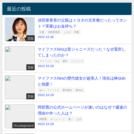
最近の投稿
須田亜香里の父親はトヨタの元常務だったってホン
ト？実家はお金持ち？
父親
須田亜香里
トヨタ
常務
2022.10.30
芸能
マイファスhiroは昔ジャニーズだった！なぜ退所し
てしまったのか？
マイファス
hiro
退所
ジャニーズ
2022.10.29
芸能
マイファスhiroの歴代彼女が超美人！現在は林ゆめ
と熱愛！
hiro
マイファス
歴代彼女
林ゆめ
2022.10.29
芸能
阿部寛の公式ホームページが速いのはなぜ？爆速の
理由や作った人は？
阿部寛
ホームページ
速い
なぜ
2022.10.29
Uncategorized