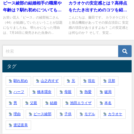
ピース綾部の結婚相手の職業や
カラオケの安定感とは？高得点
年齢は？馴れ初めについても紹
をたたき出すためのコツを紹
介！
介！
お笑い芸人「ピース」の綾部祐二さん
こんにちは、藤田です。 カラオケに行く
（44）が結婚していたということが話題
と採点機能があってその採点項目に 安定
になりましたね。 明らかになった理由
感の項目がありますよね？ この安定感と
は、7月16日に発売された自身の...
は何なのか？ そして、安定...
タグ
馴れ初め
山之内すず
兄
現在
旦那
ハーフ
橋本環奈
母親
熱愛
破局
男
父親
結婚
池田エライザ
本名
理由
ピース綾部
子供
モデル
カラオケ
渡辺直美