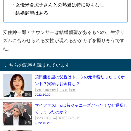
・女優米倉涼子さんとの熱愛は特に影もなし
・結婚願望はある
安住紳一郎アナウンサーは結婚願望があるものの、生活リ
ズムに合わせられる女性が現れるかがカギを握りそうです
ね。
こちらの記事も読まれています
須田亜香里の父親はトヨタの元常務だったってホ
ント？実家はお金持ち？
父親
須田亜香里
トヨタ
常務
芸能
2022.10.30
マイファスhiroは昔ジャニーズだった！なぜ退所し
てしまったのか？
マイファス
hiro
退所
ジャニーズ
芸能
2022.10.29