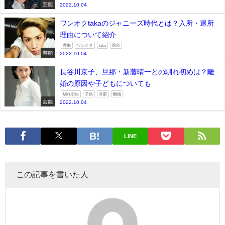
芸能
2022.10.04
ワンオクtakaのジャニーズ時代とは？入所・退所
理由について紹介
理由
ワンオク
taka
退所
芸能
2022.10.04
長谷川京子、旦那・新藤晴一との馴れ初めは？離
婚の原因や子どもについても
馴れ初め
子供
旦那
離婚
芸能
2022.10.04
LINE
この記事を書いた人