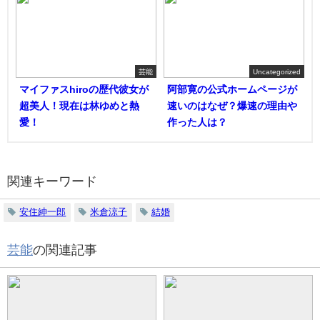
芸能
Uncategorized
マイファスhiroの歴代彼女が
阿部寛の公式ホームページが
超美人！現在は林ゆめと熱
速いのはなぜ？爆速の理由や
愛！
作った人は？
関連キーワード
安住紳一郎
米倉涼子
結婚
芸能
の関連記事