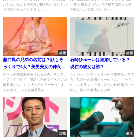
だとなかなか女性の高い曲が歌えないとい
一枚が 撮影されたときの橋本環奈さんの
う悩みがあったりするんじ...
年齢について書いていきたい...
芸能
芸能
藤井風の兄弟の名前は？顔もそ
石崎ひゅーいは結婚している？
っくりで4人？美男美女の仲良し
現在の彼女は誰？
4兄弟
朝ドラの主題歌を任される美声。そして、
シンガーソングライターや俳優業などで現
ピアノもできて、英語も話せてイケメンの
在ご活躍中の石崎ひゅーいさん。 「そら
藤井風さん。 いま大注目のアーティスト
のレストラン」「糸」などの映画作品に出
ですよね。 そんな藤井風さ...
演し、数々の名曲を生み出...
芸能
生活