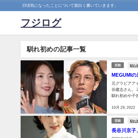
日頃気になったことについて面白く書いていきます。
フジログ
馴れ初めの記事一覧
馴れ
芸能
MEGUM
元グラビアアイ
谷建志さん。 2人とも人気があったため、結婚の発表に驚いた方も多いと思います。 そんな2人の
馴れ初めや子供ついて調査していき
MEGUMIさん
10月 29, 2022
馴れ
芸能
長谷川京子