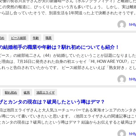
月、女優の長谷川京子さんが夫の新藤晴一さん（ポルノグラフィティ）と離婚し
 この突然の報道に、びっくりしたという方も多いでしょう。 しかし、実は離
から話し合っていたそうで、別居生活を1年間送った上で決断されたそうです。
離婚が決まった2人ですが、そもそも...
hHt
初め
ピース綾部
年齢
職業
の結婚相手の職業や年齢は？馴れ初めについても紹介！
ピース」の綾部祐二さん（44）が結婚していたということが話題になりまし
理由は、7月16日に発売された自身の初エッセイ「HI, HOW ARE YOU?」
しれっと告白されていたからです。 ピース綾部さんといえば「熟女好き」と
婚相手は一体どんな女性な...
hHt
馴れ初め
破局
池田エライザ
ザとカンタの現在は？破局したという噂はデマ？
今回は池田エライザさんと大人気ユーチューバーである東海オンエアのカンタ
う噂について書いていきたいと思います。 ↓池田エライザさんの関連記事はこ
とカンタの現在は？破局したという噂はデマ？ 結論からお伝えすると破局は
うです。 破局が広まった原因は池田エライザさんに...
hHt