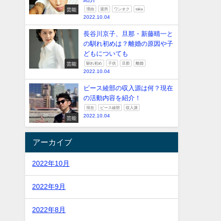
芸能
理由
退所
ワンオク
taka
2022.10.04
長谷川京子、旦那・新藤晴一と
の馴れ初めは？離婚の原因や子
どもについても
芸能
馴れ初め
子供
旦那
離婚
2022.10.04
ピース綾部の収入源は何？現在
の活動内容を紹介！
現在
ピース綾部
収入源
2022.10.04
芸能
アーカイブ
2022年10月
2022年9月
2022年8月