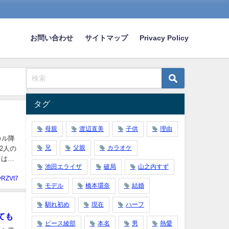
お問い合わせ
サイトマップ
Privacy Policy
タグ
母親
渡辺直美
子供
理由
カル降
兄
父親
カラオケ
池田エライザ
破局
山之内すず
yRZVt7
モデル
橋本環奈
結婚
馴れ初め
現在
ハーフ
ても
ピース綾部
本名
男
熱愛