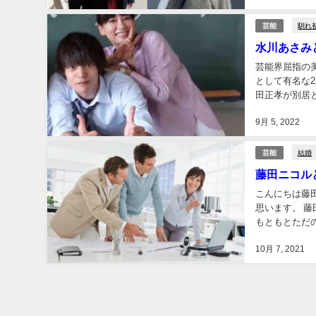
馴れ
芸能
水川あさみ
芸能界屈指の
として有名な
田正孝が別居
別居は「デマ」
9月 5, 2022
結婚
芸能
藤田ニコル
こんにちは藤
思います。 
もともとただの友
稲葉友さんは共
10月 7, 2021