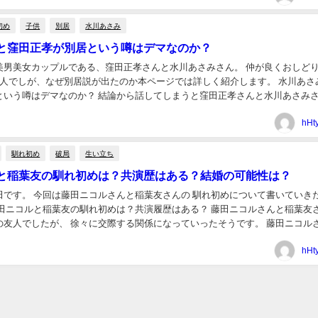
初め
子供
別居
水川あさみ
と窪田正孝が別居という噂はデマなのか？
美男美女カップルである、窪田正孝さんと水川あさみさん。 仲が良くおしど
2人でしが、なぜ別居説が出たのか本ページでは詳しく紹介します。 水川あさ
という噂はデマなのか？ 結論から話してしまうと窪田正孝さんと水川あさみ
です。 2019年9月に結婚された窪田正...
hHt
馴れ初め
破局
生い立ち
と稲葉友の馴れ初めは？共演歴はある？結婚の可能性は？
田です。 今回は藤田ニコルさんと稲葉友さんの 馴れ初めについて書いていき
藤田ニコルと稲葉友の馴れ初めは？共演履歴はある？ 藤田ニコルさんと稲葉友
人でしたが、 徐々に交際する関係になっていったそうです。 藤田ニコルさんと
演履歴がないので きっかけはテレビ...
hHt