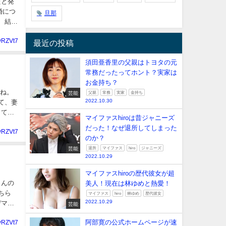
たと発
婚につ
旦那
 結婚
yRZVt7
最近の投稿
須田亜香里の父親はトヨタの元
常務だったってホント？実家は
お金持ち？
たね。
芸能
父親
常務
実家
金持ち
2022.10.30
にて、妻
しても
マイファスhiroは昔ジャニーズ
だった！なぜ退所してしまった
yRZVt7
のか？
芸能
退所
マイファス
hiro
ジャニーズ
2022.10.29
マイファスhiroの歴代彼女が超
さんの
美人！現在は林ゆめと熱愛！
ちら
マイファス
hiro
林ゆめ
歴代彼女
2022.10.29
デマの
芸能
阿部寛の公式ホームページが速
yRZVt7