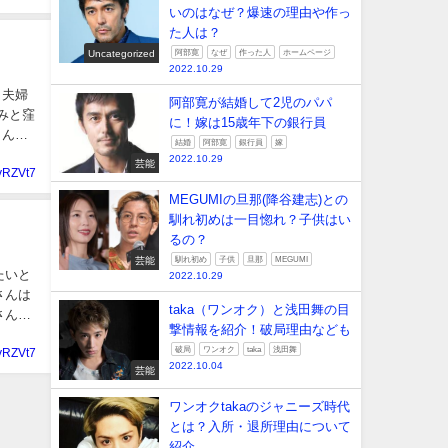
いのはなぜ？爆速の理由や作っ
た人は？
Uncategorized
阿部寛
なぜ
作った人
ホームページ
2022.10.29
り夫婦
阿部寛が結婚して2児のパパ
みと窪
に！嫁は15歳年下の銀行員
さんの
結婚
阿部寛
銀行員
嫁
2022.10.29
芸能
yRZVt7
MEGUMIの旦那(降谷建志)との
馴れ初めは一目惚れ？子供はい
るの？
芸能
馴れ初め
子供
旦那
MEGUMI
たいと
2022.10.29
さんは
taka（ワンオク）と浅田舞の目
撃情報を紹介！破局理由なども
破局
ワンオク
taka
浅田舞
yRZVt7
2022.10.04
芸能
ワンオクtakaのジャニーズ時代
とは？入所・退所理由について
紹介