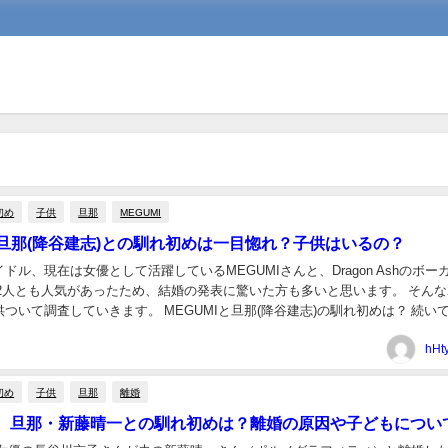
初め
子供
旦那
MEGUMI
Iの旦那(降谷建志)との馴れ初めは一目惚れ？子供はいるの？
ドル、現在は女優として活躍しているMEGUMIさんと、Dragon Ashのボー
ます。 MEGUMIと旦那(降谷建志)の馴れ初めは？ 続いては
と降谷建...
hHt
初め
子供
旦那
離婚
、旦那・新藤晴一との馴れ初めは？離婚の原因や子どもについ