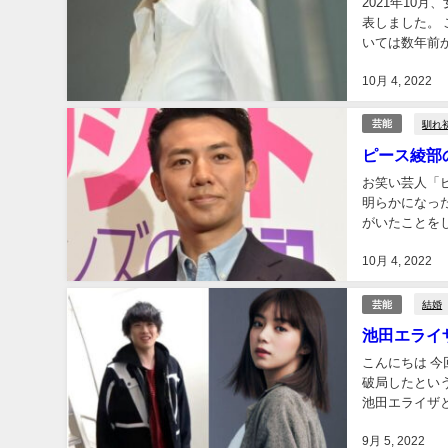
2021年10
表しました。
いては数年前
13年目にして
10月 4, 2022
馴れ
芸能
ピース綾部
お笑い芸人「
明らかになった
がいたことを
有名ですが、結
10月 4, 2022
結婚
芸能
池田エライ
こんにちは 
破局したとい
池田エライザ
よ
9月 5, 2022