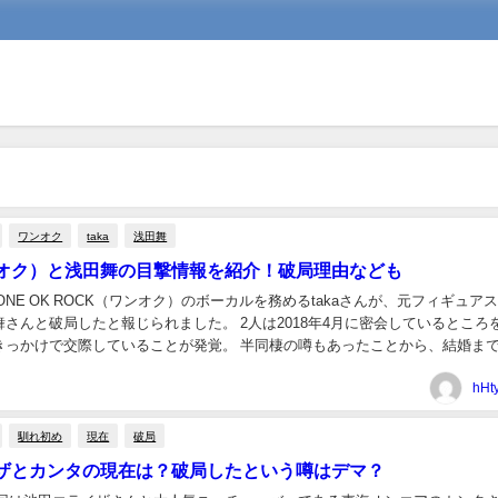
ワンオク
taka
浅田舞
ワンオク）と浅田舞の目撃情報を紹介！破局理由なども
月、ONE OK ROCK（ワンオク）のボーカルを務めるtakaさんが、元フィギュア
さんと破局したと報じられました。 2人は2018年4月に密会しているところ
きっかけで交際していることが発覚。 半同棲の噂もあったことから、結婚ま
いた人も多かったでし...
hHt
馴れ初め
現在
破局
ザとカンタの現在は？破局したという噂はデマ？