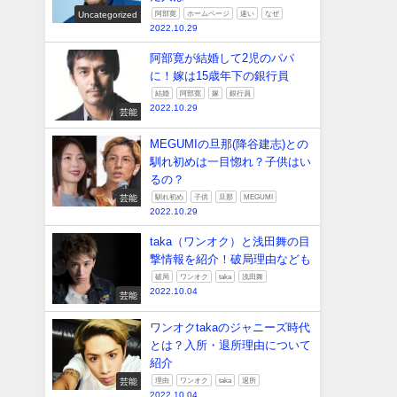
Uncategorized
阿部寛
ホームページ
速い
なぜ
2022.10.29
阿部寛が結婚して2児のパパ
に！嫁は15歳年下の銀行員
結婚
阿部寛
嫁
銀行員
2022.10.29
芸能
MEGUMIの旦那(降谷建志)との
馴れ初めは一目惚れ？子供はい
るの？
芸能
馴れ初め
子供
旦那
MEGUMI
2022.10.29
taka（ワンオク）と浅田舞の目
撃情報を紹介！破局理由なども
破局
ワンオク
taka
浅田舞
2022.10.04
芸能
ワンオクtakaのジャニーズ時代
とは？入所・退所理由について
紹介
芸能
理由
ワンオク
taka
退所
2022.10.04