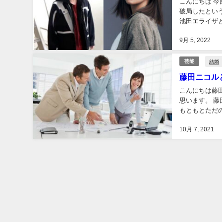
こんにちは 
破局したとい
池田エライザ
よ
9月 5, 2022
結婚
芸能
藤田ニコル
こんにちは藤
思います。 
もともとただの友
稲葉友さんは共
10月 7, 2021