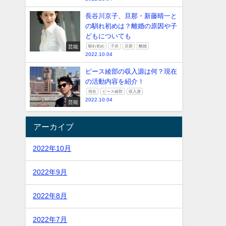
長谷川京子、旦那・新藤晴一と
の馴れ初めは？離婚の原因や子
どもについても
芸能
馴れ初め
子供
旦那
離婚
2022.10.04
ピース綾部の収入源は何？現在
の活動内容を紹介！
現在
ピース綾部
収入源
2022.10.04
芸能
アーカイブ
2022年10月
2022年9月
2022年8月
2022年7月