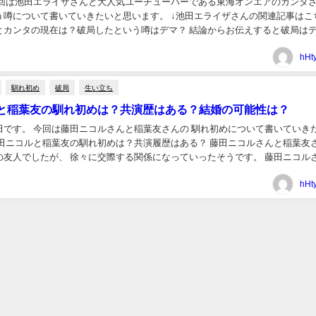
今回は池田エライザさんと大人気ユーチューバーである東海オンエアのカンタ
う噂について書いていきたいと思います。 ↓池田エライザさんの関連記事はこ
とカンタの現在は？破局したという噂はデマ？ 結論からお伝えすると破局は
うです。 破局が広まった原因は池田エライザさんに...
hHt
馴れ初め
破局
生い立ち
と稲葉友の馴れ初めは？共演歴はある？結婚の可能性は？
田です。 今回は藤田ニコルさんと稲葉友さんの 馴れ初めについて書いていき
藤田ニコルと稲葉友の馴れ初めは？共演履歴はある？ 藤田ニコルさんと稲葉友
人でしたが、 徐々に交際する関係になっていったそうです。 藤田ニコルさんと
演履歴がないので きっかけはテレビ...
hHt