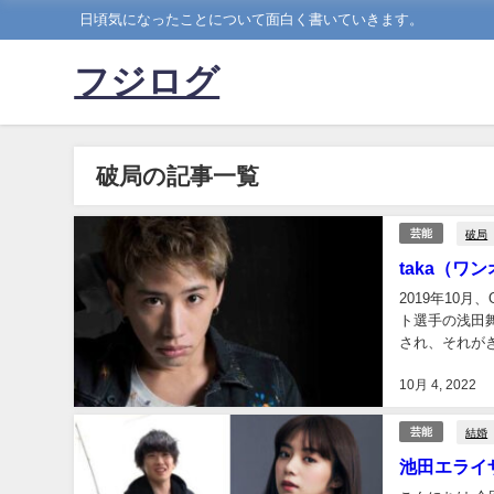
日頃気になったことについて面白く書いていきます。
フジログ
破局の記事一覧
破局
芸能
taka（
2019年10
ト選手の浅田舞
され、それが
ことを予想して
10月 4, 2022
結婚
芸能
池田エライ