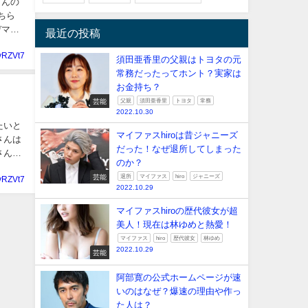
さんの
ちら
デマの
最近の投稿
yRZVt7
須田亜香里の父親はトヨタの元
常務だったってホント？実家は
お金持ち？
芸能
父親
須田亜香里
トヨタ
常務
2022.10.30
たいと
マイファスhiroは昔ジャニーズ
さんは
だった！なぜ退所してしまった
のか？
芸能
退所
マイファス
hiro
ジャニーズ
yRZVt7
2022.10.29
マイファスhiroの歴代彼女が超
美人！現在は林ゆめと熱愛！
マイファス
hiro
歴代彼女
林ゆめ
2022.10.29
芸能
阿部寛の公式ホームページが速
いのはなぜ？爆速の理由や作っ
た人は？