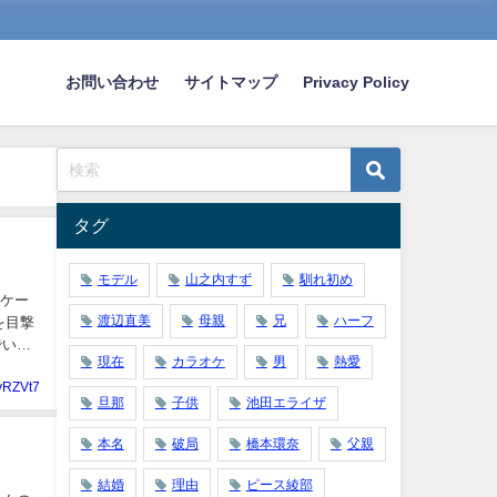
お問い合わせ
サイトマップ
Privacy Policy
タグ
モデル
山之内すず
馴れ初め
スケー
渡辺直美
母親
兄
ハーフ
を目撃
でいく
現在
カラオケ
男
熱愛
yRZVt7
旦那
子供
池田エライザ
本名
破局
橋本環奈
父親
結婚
理由
ピース綾部