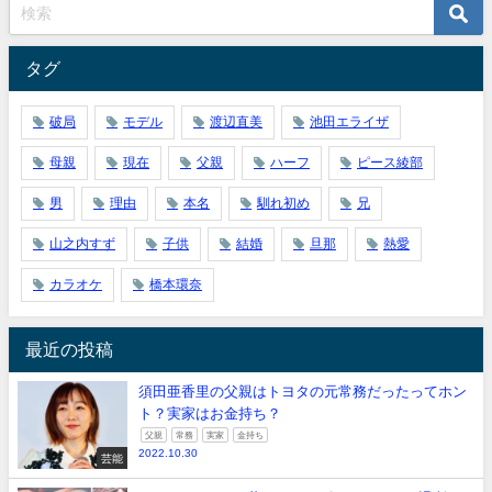
タグ
破局
モデル
渡辺直美
池田エライザ
母親
現在
父親
ハーフ
ピース綾部
男
理由
本名
馴れ初め
兄
山之内すず
子供
結婚
旦那
熱愛
カラオケ
橋本環奈
最近の投稿
須田亜香里の父親はトヨタの元常務だったってホン
ト？実家はお金持ち？
父親
常務
実家
金持ち
2022.10.30
芸能