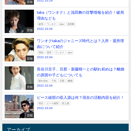
2022.10.29
芸能
taka（ワンオク）と浅田舞の目撃情報を紹介！破局
理由なども
破局
ワンオク
taka
浅田舞
2022.10.04
芸能
ワンオクtakaのジャニーズ時代とは？入所・退所理
由について紹介
理由
退所
ワンオク
taka
2022.10.04
芸能
長谷川京子、旦那・新藤晴一との馴れ初めは？離婚
の原因や子どもについても
馴れ初め
子供
旦那
離婚
2022.10.04
芸能
ピース綾部の収入源は何？現在の活動内容を紹介！
現在
ピース綾部
収入源
2022.10.04
芸能
アーカイブ