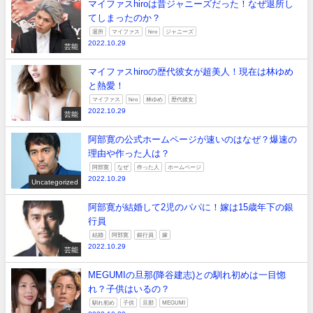
マイファスhiroは昔ジャニーズだった！なぜ退所し
てしまったのか？
退所
マイファス
hiro
ジャニーズ
2022.10.29
芸能
マイファスhiroの歴代彼女が超美人！現在は林ゆめ
と熱愛！
マイファス
hiro
林ゆめ
歴代彼女
2022.10.29
芸能
阿部寛の公式ホームページが速いのはなぜ？爆速の
理由や作った人は？
阿部寛
なぜ
作った人
ホームページ
2022.10.29
Uncategorized
阿部寛が結婚して2児のパパに！嫁は15歳年下の銀
行員
結婚
阿部寛
銀行員
嫁
2022.10.29
芸能
MEGUMIの旦那(降谷建志)との馴れ初めは一目惚
れ？子供はいるの？
馴れ初め
子供
旦那
MEGUMI