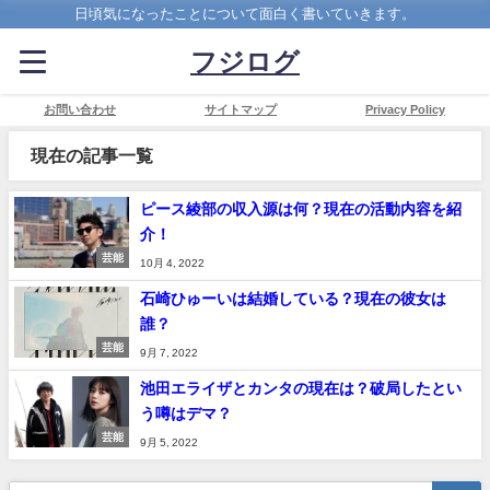
日頃気になったことについて面白く書いていきます。
フジログ
お問い合わせ
サイトマップ
Privacy Policy
現在の記事一覧
ピース綾部の収入源は何？現在の活動内容を紹
介！
芸能
10月 4, 2022
石崎ひゅーいは結婚している？現在の彼女は
誰？
芸能
9月 7, 2022
池田エライザとカンタの現在は？破局したとい
う噂はデマ？
芸能
9月 5, 2022