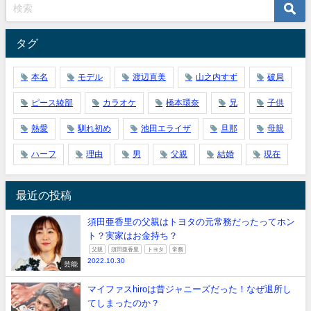
タグ
本名
モデル
渡辺直美
山之内すず
破局
ピース綾部
カラオケ
橋本環奈
兄
子供
熱愛
馴れ初め
池田エライザ
旦那
母親
ハーフ
理由
男
父親
結婚
現在
最近の投稿
須田亜香里の父親はトヨタの元常務だったってホン
ト？実家はお金持ち？
父親
須田亜香里
トヨタ
常務
2022.10.30
芸能
マイファスhiroは昔ジャニーズだった！なぜ退所し
てしまったのか？