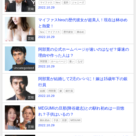
マイファス
hiro
退所
ジャニーズ
2022.10.29
芸能
マイファスhiroの歴代彼女が超美人！現在は林ゆめ
と熱愛！
hiro
マイファス
歴代彼女
林ゆめ
2022.10.29
芸能
阿部寛の公式ホームページが速いのはなぜ？爆速の
理由や作った人は？
阿部寛
ホームページ
速い
なぜ
2022.10.29
Uncategorized
阿部寛が結婚して2児のパパに！嫁は15歳年下の銀
行員
結婚
阿部寛
嫁
銀行員
2022.10.29
芸能
MEGUMIの旦那(降谷建志)との馴れ初めは一目惚
れ？子供はいるの？
馴れ初め
子供
旦那
MEGUMI
2022.10.29
芸能