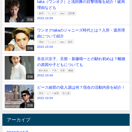
taka（ワンオク）と浅田舞の目撃情報を紹介！破局
理由なども
破局
ワンオク
taka
浅田舞
2022.10.04
芸能
ワンオクtakaのジャニーズ時代とは？入所・退所理
由について紹介
理由
ワンオク
taka
退所
2022.10.04
芸能
長谷川京子、旦那・新藤晴一との馴れ初めは？離婚
の原因や子どもについても
馴れ初め
子供
旦那
離婚
2022.10.04
芸能
ピース綾部の収入源は何？現在の活動内容を紹介！
現在
ピース綾部
収入源
2022.10.04
芸能
アーカイブ