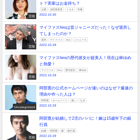
ト？実家はお金持ち？
父親
須田亜香里
トヨタ
常務
2022.10.30
芸能
マイファスhiroは昔ジャニーズだった！なぜ退所し
てしまったのか？
退所
マイファス
hiro
ジャニーズ
2022.10.29
芸能
マイファスhiroの歴代彼女が超美人！現在は林ゆめ
と熱愛！
マイファス
hiro
歴代彼女
林ゆめ
2022.10.29
芸能
阿部寛の公式ホームページが速いのはなぜ？爆速の
理由や作った人は？
阿部寛
ホームページ
速い
なぜ
2022.10.29
Uncategorized
阿部寛が結婚して2児のパパに！嫁は15歳年下の銀
行員
結婚
阿部寛
嫁
銀行員
2022.10.29
芸能