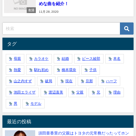
めな曲を紹介！
生活
11月 28, 2020
タグ
母親
カラオケ
結婚
ピース綾部
本名
熱愛
馴れ初め
橋本環奈
子供
山之内すず
破局
現在
旦那
ハーフ
池田エライザ
渡辺直美
父親
兄
理由
男
モデル
最近の投稿
須田亜香里の父親はトヨタの元常務だったってホン