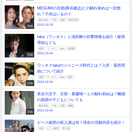
MEGUMIの旦那(降谷建志)との馴れ初めは一目惚
れ？子供はいるの？
馴れ初め
子供
旦那
MEGUMI
2022.10.29
芸能
taka（ワンオク）と浅田舞の目撃情報を紹介！破局
理由なども
破局
ワンオク
taka
浅田舞
2022.10.04
芸能
ワンオクtakaのジャニーズ時代とは？入所・退所理
由について紹介
理由
ワンオク
taka
退所
2022.10.04
芸能
長谷川京子、旦那・新藤晴一との馴れ初めは？離婚
の原因や子どもについても
馴れ初め
子供
旦那
離婚
2022.10.04
芸能
ピース綾部の収入源は何？現在の活動内容を紹介！
現在
ピース綾部
収入源