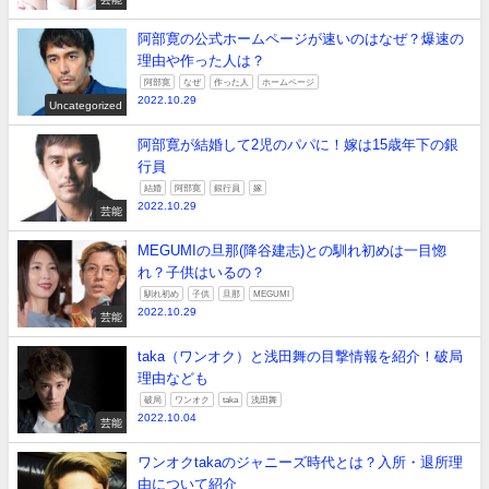
阿部寛の公式ホームページが速いのはなぜ？爆速の
理由や作った人は？
阿部寛
なぜ
作った人
ホームページ
2022.10.29
Uncategorized
阿部寛が結婚して2児のパパに！嫁は15歳年下の銀
行員
結婚
阿部寛
銀行員
嫁
2022.10.29
芸能
MEGUMIの旦那(降谷建志)との馴れ初めは一目惚
れ？子供はいるの？
馴れ初め
子供
旦那
MEGUMI
2022.10.29
芸能
taka（ワンオク）と浅田舞の目撃情報を紹介！破局
理由なども
破局
ワンオク
taka
浅田舞
2022.10.04
芸能
ワンオクtakaのジャニーズ時代とは？入所・退所理
由について紹介