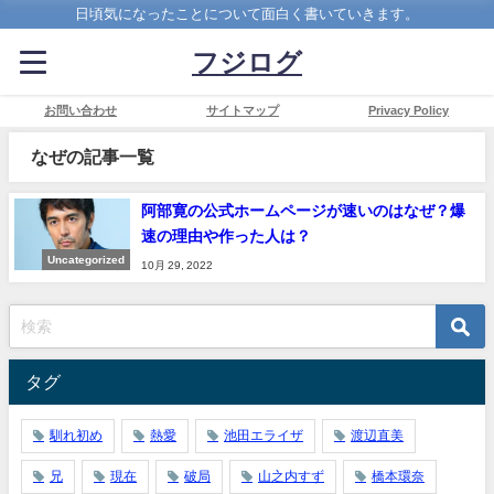
日頃気になったことについて面白く書いていきます。
フジログ
お問い合わせ
サイトマップ
Privacy Policy
なぜの記事一覧
阿部寛の公式ホームページが速いのはなぜ？爆
速の理由や作った人は？
Uncategorized
10月 29, 2022
タグ
馴れ初め
熱愛
池田エライザ
渡辺直美
兄
現在
破局
山之内すず
橋本環奈