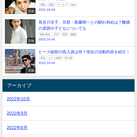
理由
退所
ワンオク
taka
2022.10.04
芸能
長谷川京子、旦那・新藤晴一との馴れ初めは？離婚
の原因や子どもについても
馴れ初め
子供
旦那
離婚
2022.10.04
芸能
ピース綾部の収入源は何？現在の活動内容を紹介！
現在
ピース綾部
収入源
2022.10.04
芸能
アーカイブ
2022年10月
2022年9月
2022年8月