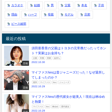
カラオケ
結婚
男
父親
本名
子供
理由
ハーフ
母親
モデル
旦那
ピース綾部
最近の投稿
須田亜香里の父親はトヨタの元常務だったってホン
ト？実家はお金持ち？
父親
常務
実家
金持ち
2022.10.30
芸能
マイファスhiroは昔ジャニーズだった！なぜ退所し
てしまったのか？
退所
マイファス
hiro
ジャニーズ
2022.10.29
芸能
マイファスhiroの歴代彼女が超美人！現在は林ゆめ
と熱愛！
マイファス
hiro
林ゆめ
歴代彼女
2022.10.29
芸能